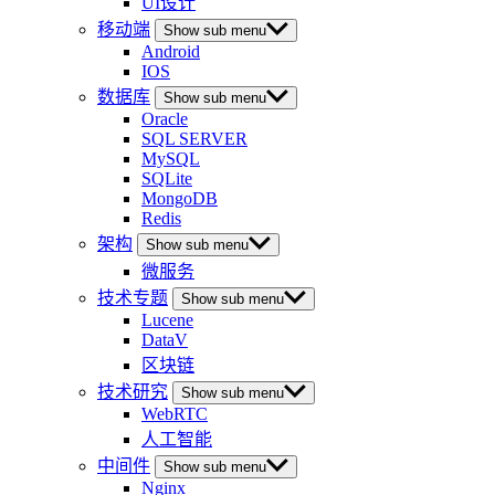
UI设计
移动端
Show sub menu
Android
IOS
数据库
Show sub menu
Oracle
SQL SERVER
MySQL
SQLite
MongoDB
Redis
架构
Show sub menu
微服务
技术专题
Show sub menu
Lucene
DataV
区块链
技术研究
Show sub menu
WebRTC
人工智能
中间件
Show sub menu
Nginx