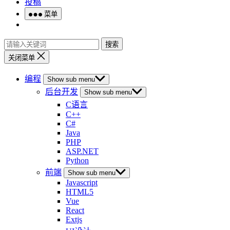
投稿
菜单
搜索
关闭菜单
编程
Show sub menu
后台开发
Show sub menu
C语言
C++
C#
Java
PHP
ASP.NET
Python
前端
Show sub menu
Javascript
HTML5
Vue
React
Extjs