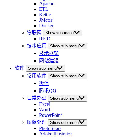
Apache
ETL
Kettle
JMeter
Docker
物联网
Show sub menu
RFID
技术应用
Show sub menu
技术框架
网站建设
软件
Show sub menu
常用软件
Show sub menu
微信
腾讯QQ
日常办公
Show sub menu
Excel
Word
PowerPoint
图像处理
Show sub menu
PhotoShop
Adobe Illustrator