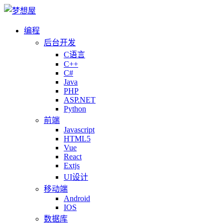
编程
后台开发
C语言
C++
C#
Java
PHP
ASP.NET
Python
前端
Javascript
HTML5
Vue
React
Extjs
UI设计
移动端
Android
IOS
数据库