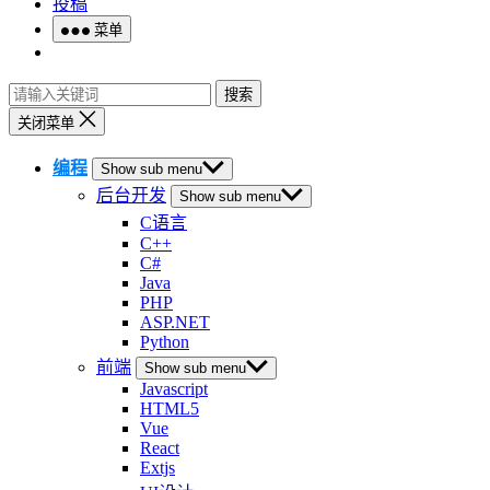
投稿
菜单
搜索
关闭菜单
编程
Show sub menu
后台开发
Show sub menu
C语言
C++
C#
Java
PHP
ASP.NET
Python
前端
Show sub menu
Javascript
HTML5
Vue
React
Extjs