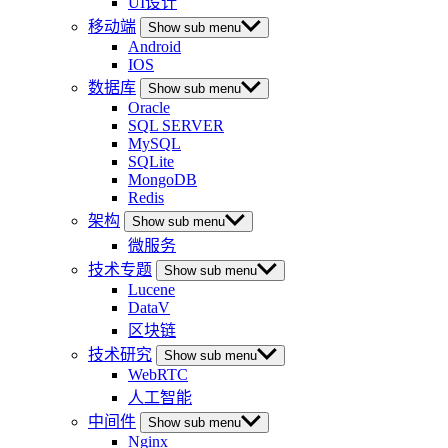
UI设计
移动端
Show sub menu
Android
IOS
数据库
Show sub menu
Oracle
SQL SERVER
MySQL
SQLite
MongoDB
Redis
架构
Show sub menu
微服务
技术专题
Show sub menu
Lucene
DataV
区块链
技术研究
Show sub menu
WebRTC
人工智能
中间件
Show sub menu
Nginx