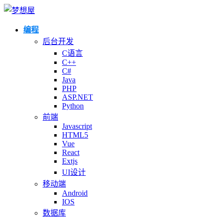
编程
后台开发
C语言
C++
C#
Java
PHP
ASP.NET
Python
前端
Javascript
HTML5
Vue
React
Extjs
UI设计
移动端
Android
IOS
数据库