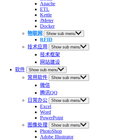
Apache
ETL
Kettle
JMeter
Docker
物联网
Show sub menu
RFID
技术应用
Show sub menu
技术框架
网站建设
软件
Show sub menu
常用软件
Show sub menu
微信
腾讯QQ
日常办公
Show sub menu
Excel
Word
PowerPoint
图像处理
Show sub menu
PhotoShop
Adobe Illustrator