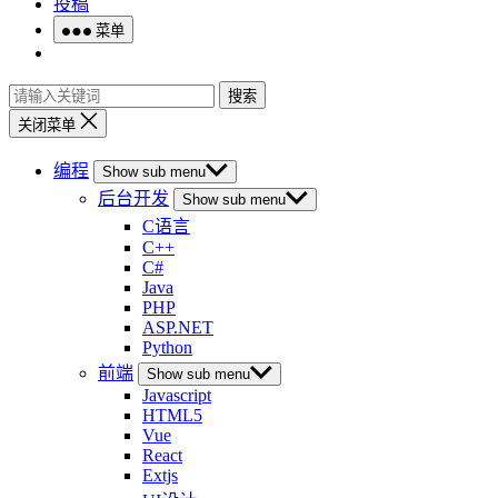
投稿
菜单
搜索
关闭菜单
编程
Show sub menu
后台开发
Show sub menu
C语言
C++
C#
Java
PHP
ASP.NET
Python
前端
Show sub menu
Javascript
HTML5
Vue
React
Extjs