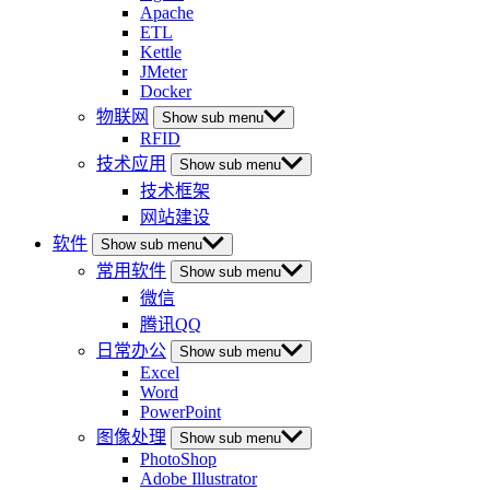
Apache
ETL
Kettle
JMeter
Docker
物联网
Show sub menu
RFID
技术应用
Show sub menu
技术框架
网站建设
软件
Show sub menu
常用软件
Show sub menu
微信
腾讯QQ
日常办公
Show sub menu
Excel
Word
PowerPoint
图像处理
Show sub menu
PhotoShop
Adobe Illustrator