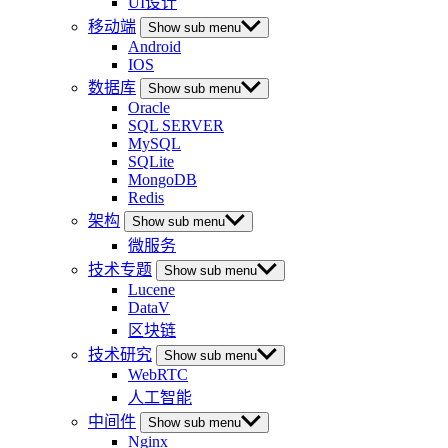
UI设计
移动端
Show sub menu
Android
IOS
数据库
Show sub menu
Oracle
SQL SERVER
MySQL
SQLite
MongoDB
Redis
架构
Show sub menu
微服务
技术专题
Show sub menu
Lucene
DataV
区块链
技术研究
Show sub menu
WebRTC
人工智能
中间件
Show sub menu
Nginx