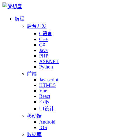
编程
后台开发
C语言
C++
C#
Java
PHP
ASP.NET
Python
前端
Javascript
HTML5
Vue
React
Extjs
UI设计
移动端
Android
IOS
数据库