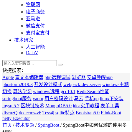
物联网
电子商务
亚马逊
微信支付
支付宝支付
技术研究
人工智能
DataV
快捷搜索：
Apple
富文本编辑器
php远程调试
浏览器
安卓唤醒app
phpstorm2019.3
开发设计模式
webpack-dev-server
windows主题
切换
算法学习
windows远程
gcc10.1
RedisSearch性能
springboot服务
vapor
用户密码设计
马云
手机qq
linux下安装
mysql5.7
区块链技术
MongoDB5.0
idea实用教程
表单工具
discuzQ
dedecms-v6
Tess4j
sqlite特点
Bootstrap5.0
Flink-Boot
netty-Executor
首页
/
技术专题
/
SpringBoot
/ SpringBoot中如何优雅的使用多