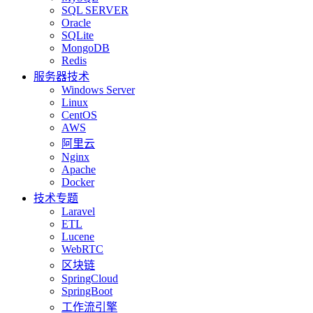
SQL SERVER
Oracle
SQLite
MongoDB
Redis
服务器技术
Windows Server
Linux
CentOS
AWS
阿里云
Nginx
Apache
Docker
技术专题
Laravel
ETL
Lucene
WebRTC
区块链
SpringCloud
SpringBoot
工作流引擎