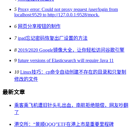
5
Proxy error: Could not proxy request /user/login from
localhost:9529 to http://127.0.0.1:9528/mock.
6
网页分享按钮的制作
7
ipad忘记密码恢复出厂设置的方法
8
2019/2020 Google镜像大全，让你轻松访问谷歌引擎
9
future versions of Elasticsearch will require Java 11
10
Linux技巧：cp命令自动创建不存在的目录和只复制
修改的文件
最新文章
乘客乘飞机遭旧针头扎出血，南航拒绝赔偿，网友吵翻
了
港交所：“景顺QQQ”ETF在港上市是重要里程碑