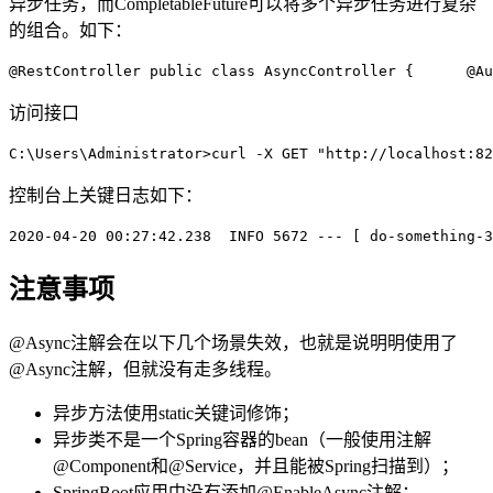
异步任务，而CompletableFuture可以将多个异步任务进行复杂
的组合。如下：
@RestController
public
class
AsyncController
{      
@Au
访问接口
C:\Users\Administrator>curl -X GET 
"http://localhost:82
控制台上关键日志如下：
2020
-04-20
 00
:27
:42.238
INFO
 5672 
---
[ do-something-3
注意事项
@Async注解会在以下几个场景失效，也就是说明明使用了
@Async注解，但就没有走多线程。
异步方法使用static关键词修饰；
异步类不是一个Spring容器的bean（一般使用注解
@Component和@Service，并且能被Spring扫描到）；
SpringBoot应用中没有添加@EnableAsync注解；