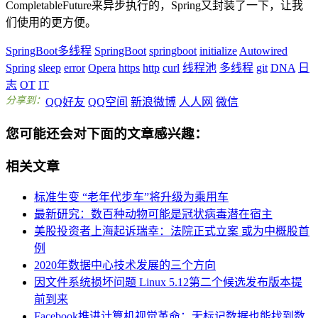
CompletableFuture来异步执行的，Spring又封装了一下，让我
们使用的更方便。
SpringBoot多线程
SpringBoot
springboot
initialize
Autowired
Spring
sleep
error
Opera
https
http
curl
线程池
多线程
git
DNA
日
志
OT
IT
分享到：
QQ好友
QQ空间
新浪微博
人人网
微信
您可能还会对下面的文章感兴趣：
相关文章
标准生变 “老年代步车”将升级为乘用车
最新研究：数百种动物可能是冠状病毒潜在宿主
美股投资者上海起诉瑞幸：法院正式立案 或为中概股首
例
2020年数据中心技术发展的三个方向
因文件系统损坏问题 Linux 5.12第二个候选发布版本提
前到来
Facebook推进计算机视觉革命：无标记数据也能找到数