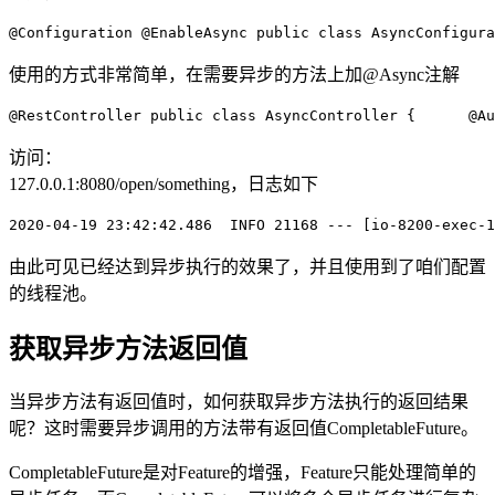
@Configuration
@EnableAsync
public
class
AsyncConfigura
使用的方式非常简单，在需要异步的方法上加@Async注解
@RestController
public
class
AsyncController
{      
@Au
访问：
127.0.0.1:8080/open/something，日志如下
2020
-04
-19
23
:42:42.486
INFO
21168
---
[io-8200-exec-1
由此可见已经达到异步执行的效果了，并且使用到了咱们配置
的线程池。
获取异步方法返回值
当异步方法有返回值时，如何获取异步方法执行的返回结果
呢？这时需要异步调用的方法带有返回值CompletableFuture。
CompletableFuture是对Feature的增强，Feature只能处理简单的