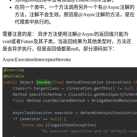
在同一个类中，一个方法调用另外一个有@Async注解的
方法，注解不会生效。原因是@Async注解的方法，是在
代理类中执行的。
需要注意的是： 异步方法使用注解@Async的返回值只能为
void或者Future及其子类，当返回结果为其他类型时，方法还
是会异步执行，但是返回值都是null，部分源码如下：
AsyncExecutionInterceptor#invoke