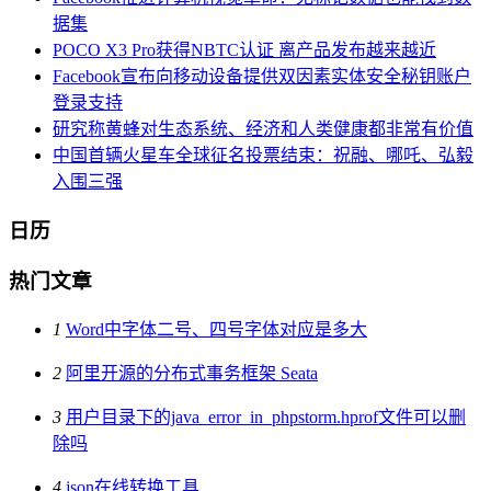
据集
POCO X3 Pro获得NBTC认证 离产品发布越来越近
Facebook宣布向移动设备提供双因素实体安全秘钥账户
登录支持
研究称黄蜂对生态系统、经济和人类健康都非常有价值
中国首辆火星车全球征名投票结束：祝融、哪吒、弘毅
入围三强
日历
热门文章
1
Word中字体二号、四号字体对应是多大
2
阿里开源的分布式事务框架 Seata
3
用户目录下的java_error_in_phpstorm.hprof文件可以删
除吗
4
json在线转换工具