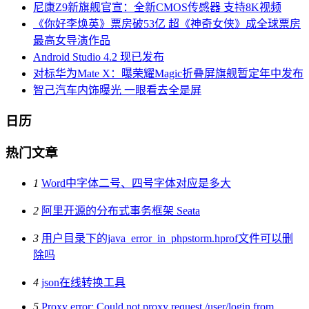
尼康Z9新旗舰官宣：全新CMOS传感器 支持8K视频
《你好李焕英》票房破53亿 超《神奇女侠》成全球票房
最高女导演作品
Android Studio 4.2 现已发布
对标华为Mate X：曝荣耀Magic折叠屏旗舰暂定年中发布
智己汽车内饰曝光 一眼看去全是屏
日历
热门文章
1
Word中字体二号、四号字体对应是多大
2
阿里开源的分布式事务框架 Seata
3
用户目录下的java_error_in_phpstorm.hprof文件可以删
除吗
4
json在线转换工具
5
Proxy error: Could not proxy request /user/login from