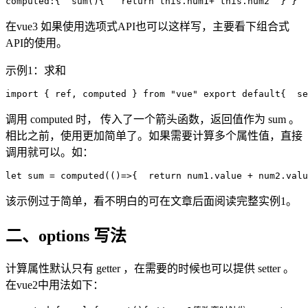
computed:{  sum(){   
return
this
.num1+ 
this
.num2  } }
在vue3 如果使用选项式API也可以这样写，主要看下组合式
API的使用。
示例1：求和
import { 
ref
, computed } 
from
"vue"
 export 
default
{  se
调用 computed 时， 传入了一个箭头函数，返回值作为 sum 。
相比之前，使用更加简单了。如果需要计算多个属性值，直接
调用就可以。如：
let sum = computed(
()
=>
{  
return
 num1.value + num2.valu
该示例过于简单，看不明白的可在文章后面阅读完整实例1。
二、options 写法
计算属性默认只有 getter ，在需要的时候也可以提供 setter 。
在vue2中用法如下：