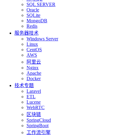
SQL SERVER
Oracle
SQLite
MongoDB
Redis
服务器技术
Windows Server
Linux
CentOS
AWS
阿里云
Nginx
Apache
Docker
技术专题
Laravel
ETL
Lucene
WebRTC
区块链
SpringCloud
SpringBoot
工作流引擎