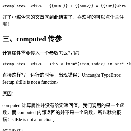
<
template
>
<
div
>
   {{num1}} + {{num2}} = {{sum}}
<
br
>
好了小编今天的文章就到此结束了，喜欢我的可以点个关注
哦！
三、computed 传参
计算属性需要传入一个参数怎么写呢？
<
template
>
<
div
>
<
div
v-for
=
"(item,index) in arr"
:k
直接这样写，运行的时候，出现错误：
Uncaught TypeError:
$setup.sltEle is not a function。
原因：
computed 计算属性并没有给定返回值，我们调用的是一个函
数，而 computed 内部返回的并不是一个函数，所以就会报
错：
sltEle is not a function。