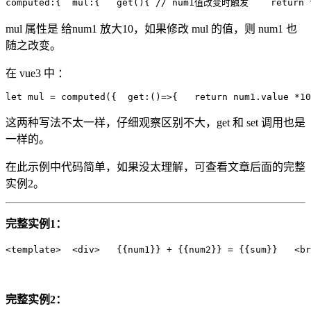
computed:{  mul:{   
get
(){ 
// num1值改变时触发
return
mul 属性是 给num1 放大10，如果修改 mul 的值，则 num1 也
随之改变。
在 vue3 中 ：
let
 mul = computed({  
get
:()=>{   
return
 num1.
value
 *
10
这两种写法不太一样，仔细观察区别不大，get 和 set 调用也是
一样的。
在此示例中代码简单，如果没太理解，可查看文章后面的完整
实例2。
完整实例1：
<
template
>
<
div
>
   {{num1}} + {{num2}} = {{sum}}   
<
br
完整实例2：