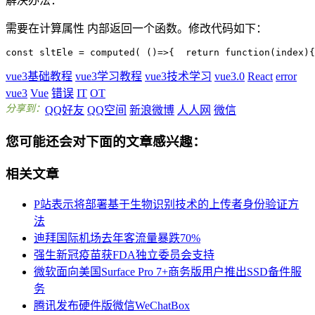
解决办法：
需要在计算属性 内部返回一个函数。修改代码如下：
const
 sltEle = computed( 
()
=>
{  
return
function
(
index
)
{
vue3基础教程
vue3学习教程
vue3技术学习
vue3.0
React
error
vue3
Vue
错误
IT
OT
分享到：
QQ好友
QQ空间
新浪微博
人人网
微信
您可能还会对下面的文章感兴趣：
相关文章
P站表示将部署基于生物识别技术的上传者身份验证方
法
迪拜国际机场去年客流量暴跌70%
强生新冠疫苗获FDA独立委员会支持
微软面向美国Surface Pro 7+商务版用户推出SSD备件服
务
腾讯发布硬件版微信WeChatBox