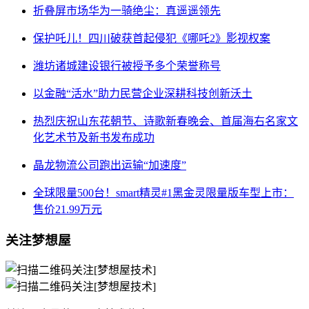
折叠屏市场华为一骑绝尘：真遥遥领先
保护吒儿！四川破获首起侵犯《哪吒2》影视权案
潍坊诸城建设银行被授予多个荣誉称号
以金融“活水”助力民营企业深耕科技创新沃土
热烈庆祝山东花朝节、诗歌新春晚会、首届海右名家文
化艺术节及新书发布成功
晶龙物流公司跑出运输“加速度”
全球限量500台！smart精灵#1黑金灵限量版车型上市：
售价21.99万元
关注梦想屋