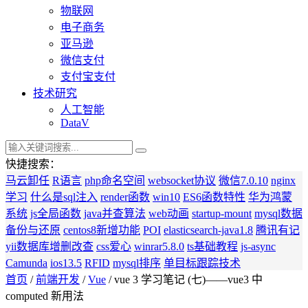
物联网
电子商务
亚马逊
微信支付
支付宝支付
技术研究
人工智能
DataV
快捷搜索：
马云卸任
R语言
php命名空间
websocket协议
微信7.0.10
nginx
学习
什么是sql注入
render函数
win10
ES6函数特性
华为鸿蒙
系统
js全局函数
java并查算法
web动画
startup-mount
mysql数据
备份与还原
centos8新增功能
POI
elasticsearch-java1.8
腾讯有记
yii数据库增删改查
css爱心
winrar5.8.0
ts基础教程
js-async
Camunda
ios13.5
RFID
mysql排序
单目标跟踪技术
首页
/
前端开发
/
Vue
/ vue 3 学习笔记 (七)——vue3 中
computed 新用法