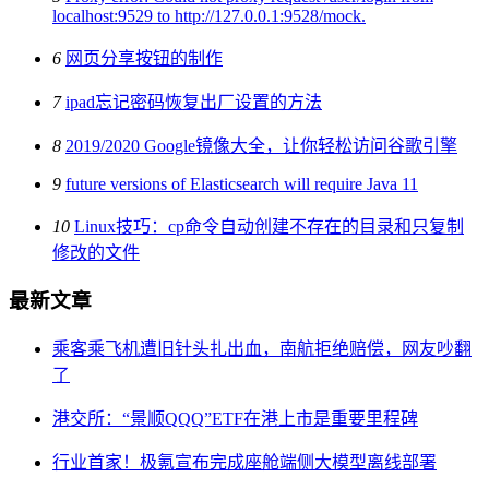
localhost:9529 to http://127.0.0.1:9528/mock.
6
网页分享按钮的制作
7
ipad忘记密码恢复出厂设置的方法
8
2019/2020 Google镜像大全，让你轻松访问谷歌引擎
9
future versions of Elasticsearch will require Java 11
10
Linux技巧：cp命令自动创建不存在的目录和只复制
修改的文件
最新文章
乘客乘飞机遭旧针头扎出血，南航拒绝赔偿，网友吵翻
了
港交所：“景顺QQQ”ETF在港上市是重要里程碑
行业首家！极氪宣布完成座舱端侧大模型离线部署