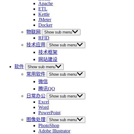
Apache
ETL
Kettle
JMeter
Docker
物联网
Show sub menu
RFID
技术应用
Show sub menu
技术框架
网站建设
软件
Show sub menu
常用软件
Show sub menu
微信
腾讯QQ
日常办公
Show sub menu
Excel
Word
PowerPoint
图像处理
Show sub menu
PhotoShop
Adobe Illustrator