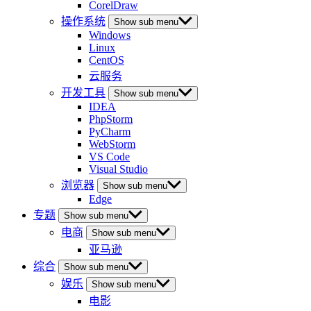
CorelDraw
操作系统
Show sub menu
Windows
Linux
CentOS
云服务
开发工具
Show sub menu
IDEA
PhpStorm
PyCharm
WebStorm
VS Code
Visual Studio
浏览器
Show sub menu
Edge
专题
Show sub menu
电商
Show sub menu
亚马逊
综合
Show sub menu
娱乐
Show sub menu
电影