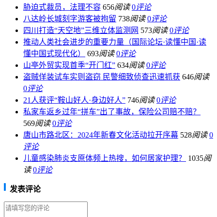
胁迫式裁员，法理不容
656
阅读
0
评论
八达岭长城刻字游客被拘留
738
阅读
0
评论
四川打造“天空地”三维立体监测网
573
阅读
0
评论
推动人类社会进步的重要力量（国际论坛·读懂中国·读
懂中国式现代化）
693
阅读
0
评论
山亭外贸实现首季“开门红”
634
阅读
0
评论
盗贼佯装试车实则盗窃 民警细致侦查迅速抓获
646
阅读
0
评论
21人获评“鞍山好人·身边好人”
746
阅读
0
评论
私家车返乡过年“拼车”出了事故，保险公司赔不赔？
569
阅读
0
评论
唐山市路北区：2024年新春文化活动拉开序幕
528
阅读
0
评论
儿童感染肺炎支原体频上热搜，如何居家护理？
1035
阅
读
0
评论
发表评论