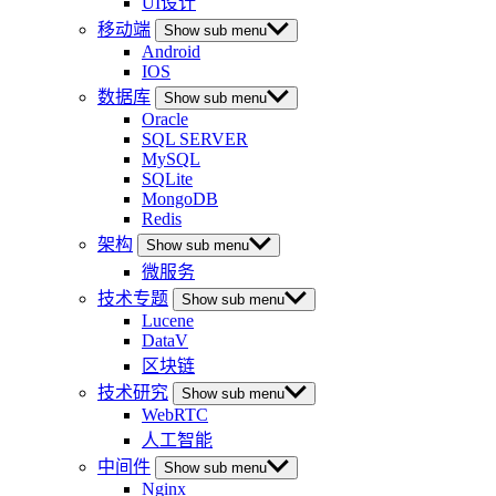
UI设计
移动端
Show sub menu
Android
IOS
数据库
Show sub menu
Oracle
SQL SERVER
MySQL
SQLite
MongoDB
Redis
架构
Show sub menu
微服务
技术专题
Show sub menu
Lucene
DataV
区块链
技术研究
Show sub menu
WebRTC
人工智能
中间件
Show sub menu
Nginx