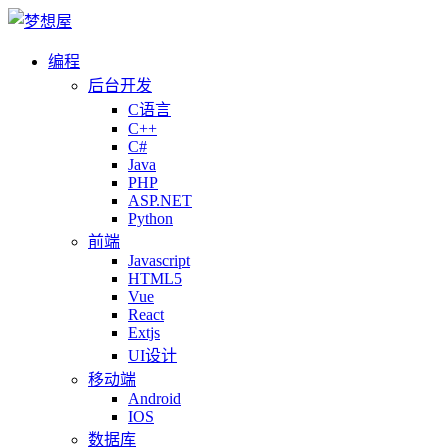
编程
后台开发
C语言
C++
C#
Java
PHP
ASP.NET
Python
前端
Javascript
HTML5
Vue
React
Extjs
UI设计
移动端
Android
IOS
数据库