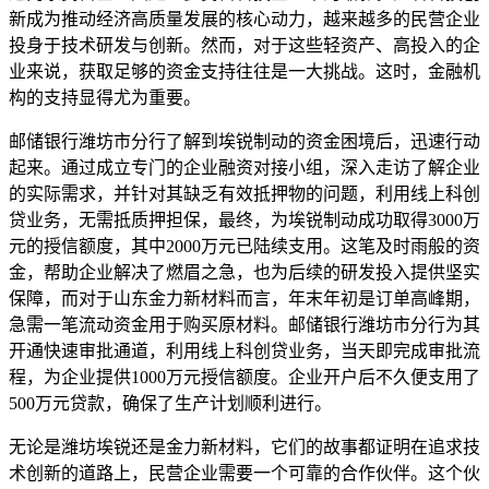
新成为推动经济高质量发展的核心动力，越来越多的民营企业
投身于技术研发与创新。然而，对于这些轻资产、高投入的企
业来说，获取足够的资金支持往往是一大挑战。这时，金融机
构的支持显得尤为重要。
邮储银行潍坊市分行了解到埃锐制动的资金困境后，迅速行动
起来。通过成立专门的企业融资对接小组，深入走访了解企业
的实际需求，并针对其缺乏有效抵押物的问题，利用线上科创
贷业务，无需抵质押担保，最终，为埃锐制动成功取得3000万
元的授信额度，其中2000万元已陆续支用。这笔及时雨般的资
金，帮助企业解决了燃眉之急，也为后续的研发投入提供坚实
保障，而对于山东金力新材料而言，年末年初是订单高峰期，
急需一笔流动资金用于购买原材料。邮储银行潍坊市分行为其
开通快速审批通道，利用线上科创贷业务，当天即完成审批流
程，为企业提供1000万元授信额度。企业开户后不久便支用了
500万元贷款，确保了生产计划顺利进行。
无论是潍坊埃锐还是金力新材料，它们的故事都证明在追求技
术创新的道路上，民营企业需要一个可靠的合作伙伴。这个伙