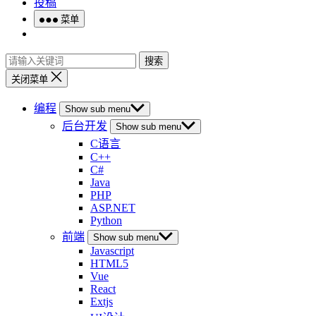
投稿
菜单
搜索
关闭菜单
编程
Show sub menu
后台开发
Show sub menu
C语言
C++
C#
Java
PHP
ASP.NET
Python
前端
Show sub menu
Javascript
HTML5
Vue
React
Extjs