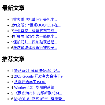
最新文章
1
乘客乘飞机遭旧针头扎出...
2
港交所：“景顺QQQ”ETF在...
3
行业首家！极氪宣布完成...
4
折叠屏市场华为一骑绝尘...
5
保护吒儿！四川破获首起...
6
潍坊诸城建设银行被授予...
推荐文章
1
煲汤系列_莲藕排骨汤：好...
2
2023 Google 开发者大会将于9...
3
从零开始学习JSON
4
Windows12：华丽的系统
5
《罗刹海市》刀郎新歌4分4...
6
MySQL 8.1正式发行！有哪些...