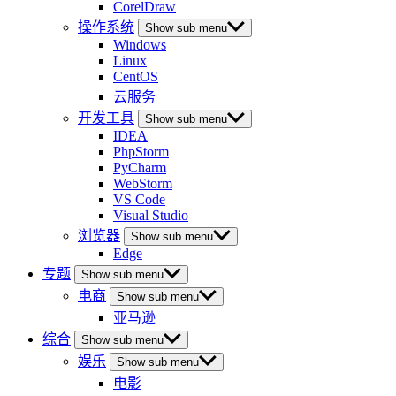
CorelDraw
操作系统
Show sub menu
Windows
Linux
CentOS
云服务
开发工具
Show sub menu
IDEA
PhpStorm
PyCharm
WebStorm
VS Code
Visual Studio
浏览器
Show sub menu
Edge
专题
Show sub menu
电商
Show sub menu
亚马逊
综合
Show sub menu
娱乐
Show sub menu
电影