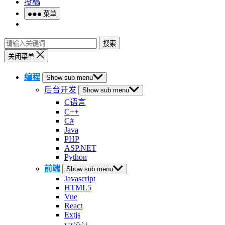
投稿
菜单
搜索
关闭菜单
编程
Show sub menu
后台开发
Show sub menu
C语言
C++
C#
Java
PHP
ASP.NET
Python
前端
Show sub menu
Javascript
HTML5
Vue
React
Extjs