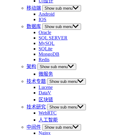
UI设计
移动端
Show sub menu
Android
IOS
数据库
Show sub menu
Oracle
SQL SERVER
MySQL
SQLite
MongoDB
Redis
架构
Show sub menu
微服务
技术专题
Show sub menu
Lucene
DataV
区块链
技术研究
Show sub menu
WebRTC
人工智能
中间件
Show sub menu
Nginx