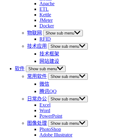
Apache
ETL
Kettle
JMeter
Docker
物联网
Show sub menu
RFID
技术应用
Show sub menu
技术框架
网站建设
软件
Show sub menu
常用软件
Show sub menu
微信
腾讯QQ
日常办公
Show sub menu
Excel
Word
PowerPoint
图像处理
Show sub menu
PhotoShop
Adobe Illustrator