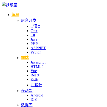
编程
后台开发
C语言
C++
C#
Java
PHP
ASP.NET
Python
前端
Javascript
HTML5
Vue
React
Extjs
UI设计
移动端
Android
IOS
数据库