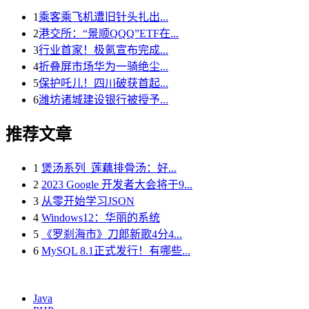
1
乘客乘飞机遭旧针头扎出...
2
港交所：“景顺QQQ”ETF在...
3
行业首家！极氪宣布完成...
4
折叠屏市场华为一骑绝尘...
5
保护吒儿！四川破获首起...
6
潍坊诸城建设银行被授予...
推荐文章
1
煲汤系列_莲藕排骨汤：好...
2
2023 Google 开发者大会将于9...
3
从零开始学习JSON
4
Windows12：华丽的系统
5
《罗刹海市》刀郎新歌4分4...
6
MySQL 8.1正式发行！有哪些...
Java