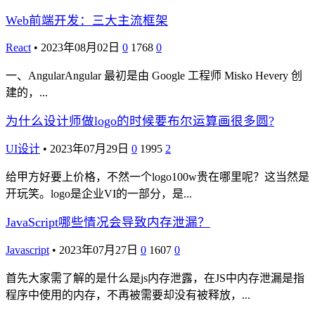
Web前端开发：三大主流框架
React
•
2023年08月02日
0
1768
0
一、AngularAngular 最初是由 Google 工程师 Misko Hevery 创
建的，...
为什么设计师做logo的时候要布尔运算画很多圆?
UI设计
•
2023年07月29日
0
1995
2
给甲方好要上价格，不然一个logo100w贵在哪里呢？这当然是
开玩笑。logo是企业VI的一部分，是...
JavaScript哪些情况会导致内存泄漏？
Javascript
•
2023年07月27日
0
1607
0
首先大家需了解的是什么是js内存泄露，在JS中内存泄漏是指
程序中使用的内存，不再被需要却没有被释放，...