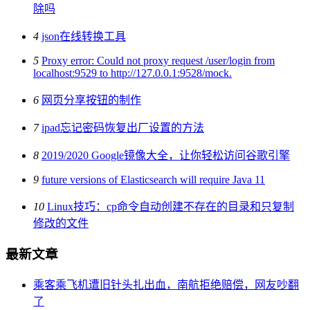
除吗
4
json在线转换工具
5
Proxy error: Could not proxy request /user/login from
localhost:9529 to http://127.0.0.1:9528/mock.
6
网页分享按钮的制作
7
ipad忘记密码恢复出厂设置的方法
8
2019/2020 Google镜像大全，让你轻松访问谷歌引擎
9
future versions of Elasticsearch will require Java 11
10
Linux技巧：cp命令自动创建不存在的目录和只复制
修改的文件
最新文章
乘客乘飞机遭旧针头扎出血，南航拒绝赔偿，网友吵翻
了