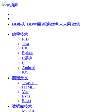
QQ好友
QQ空间
新浪微博
人人网
微信
编程技术
PHP
Java
C#
Python
C语言
C++
Android
IOS
前端开发
Javascript
HTML5
Vue
Extjs
React
数据库技术
MySQL