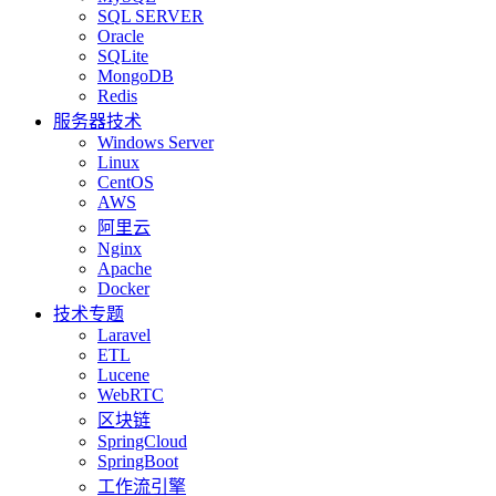
SQL SERVER
Oracle
SQLite
MongoDB
Redis
服务器技术
Windows Server
Linux
CentOS
AWS
阿里云
Nginx
Apache
Docker
技术专题
Laravel
ETL
Lucene
WebRTC
区块链
SpringCloud
SpringBoot
工作流引擎