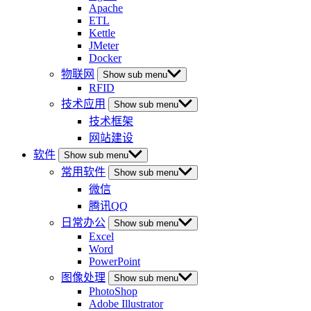
Apache
ETL
Kettle
JMeter
Docker
物联网
Show sub menu
RFID
技术应用
Show sub menu
技术框架
网站建设
软件
Show sub menu
常用软件
Show sub menu
微信
腾讯QQ
日常办公
Show sub menu
Excel
Word
PowerPoint
图像处理
Show sub menu
PhotoShop
Adobe Illustrator