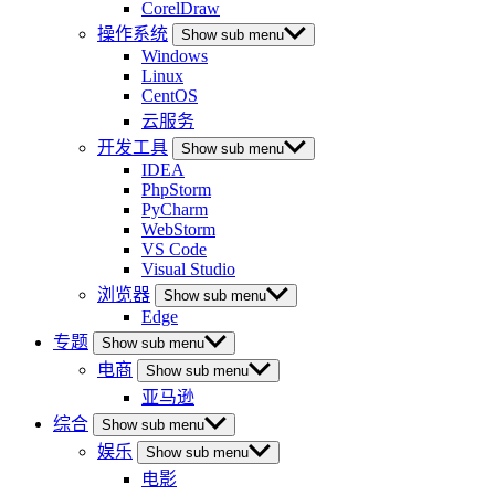
CorelDraw
操作系统
Show sub menu
Windows
Linux
CentOS
云服务
开发工具
Show sub menu
IDEA
PhpStorm
PyCharm
WebStorm
VS Code
Visual Studio
浏览器
Show sub menu
Edge
专题
Show sub menu
电商
Show sub menu
亚马逊
综合
Show sub menu
娱乐
Show sub menu
电影