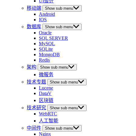
UI设计
移动端
Show sub menu
Android
IOS
数据库
Show sub menu
Oracle
SQL SERVER
MySQL
SQLite
MongoDB
Redis
架构
Show sub menu
微服务
技术专题
Show sub menu
Lucene
DataV
区块链
技术研究
Show sub menu
WebRTC
人工智能
中间件
Show sub menu
Nginx