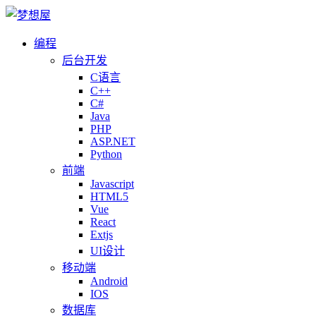
编程
后台开发
C语言
C++
C#
Java
PHP
ASP.NET
Python
前端
Javascript
HTML5
Vue
React
Extjs
UI设计
移动端
Android
IOS
数据库