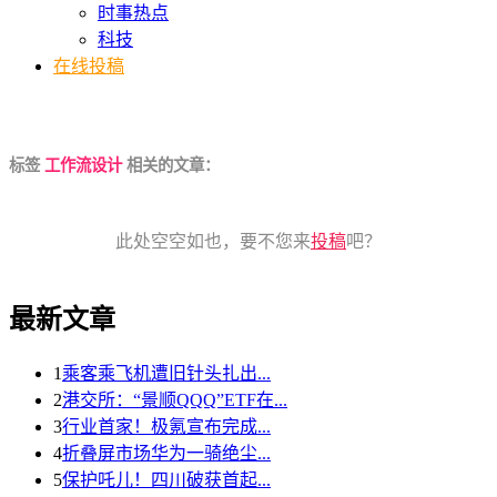
时事热点
科技
在线投稿
标签
工作流设计
相关的文章：
此处空空如也，要不您来
投稿
吧？
最新文章
1
乘客乘飞机遭旧针头扎出...
2
港交所：“景顺QQQ”ETF在...
3
行业首家！极氪宣布完成...
4
折叠屏市场华为一骑绝尘...
5
保护吒儿！四川破获首起...