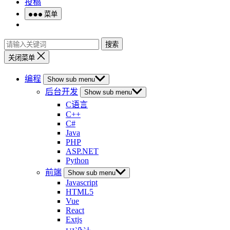
投稿
菜单
搜索
关闭菜单
编程
Show sub menu
后台开发
Show sub menu
C语言
C++
C#
Java
PHP
ASP.NET
Python
前端
Show sub menu
Javascript
HTML5
Vue
React
Extjs