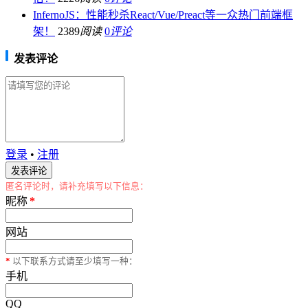
InfernoJS：性能秒杀React/Vue/Preact等一众热门前端框
架！
2389
阅读
0
评论
发表评论
登录
•
注册
匿名评论时，请补充填写以下信息：
昵称
*
网站
*
以下联系方式请至少填写一种：
手机
QQ