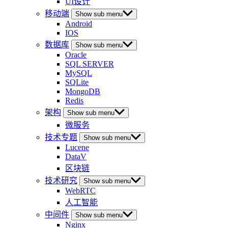
UI设计
移动端
Show sub menu
Android
IOS
数据库
Show sub menu
Oracle
SQL SERVER
MySQL
SQLite
MongoDB
Redis
架构
Show sub menu
微服务
技术专题
Show sub menu
Lucene
DataV
区块链
技术研究
Show sub menu
WebRTC
人工智能
中间件
Show sub menu
Nginx