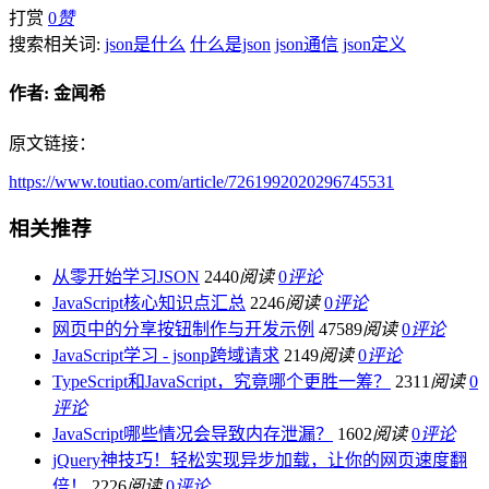
打赏
0
赞
搜索相关词:
json是什么
什么是json
json通信
json定义
作者:
金闻希
原文链接：
https://www.toutiao.com/article/7261992020296745531
相关推荐
从零开始学习JSON
2440
阅读
0
评论
JavaScript核心知识点汇总
2246
阅读
0
评论
网页中的分享按钮制作与开发示例
47589
阅读
0
评论
JavaScript学习 - jsonp跨域请求
2149
阅读
0
评论
TypeScript和JavaScript，究竟哪个更胜一筹？
2311
阅读
0
评论
JavaScript哪些情况会导致内存泄漏？
1602
阅读
0
评论
jQuery神技巧！轻松实现异步加载，让你的网页速度翻
倍！
2226
阅读
0
评论