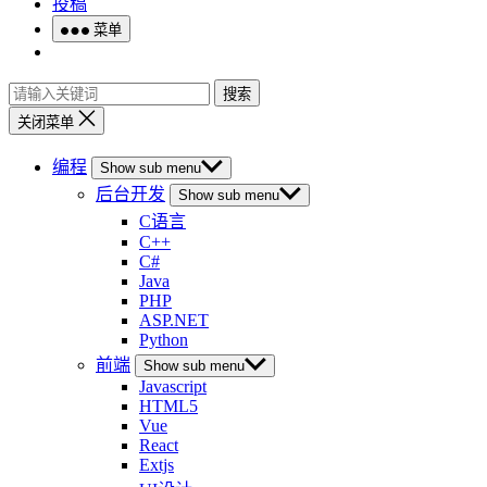
投稿
菜单
搜索
关闭菜单
编程
Show sub menu
后台开发
Show sub menu
C语言
C++
C#
Java
PHP
ASP.NET
Python
前端
Show sub menu
Javascript
HTML5
Vue
React
Extjs