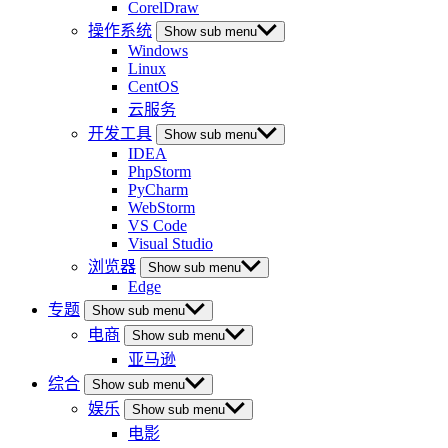
CorelDraw
操作系统
Show sub menu
Windows
Linux
CentOS
云服务
开发工具
Show sub menu
IDEA
PhpStorm
PyCharm
WebStorm
VS Code
Visual Studio
浏览器
Show sub menu
Edge
专题
Show sub menu
电商
Show sub menu
亚马逊
综合
Show sub menu
娱乐
Show sub menu
电影