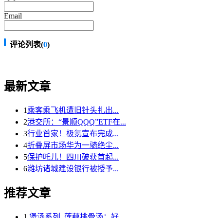
Email
评论列表(
0
)
最新文章
1
乘客乘飞机遭旧针头扎出...
2
港交所：“景顺QQQ”ETF在...
3
行业首家！极氪宣布完成...
4
折叠屏市场华为一骑绝尘...
5
保护吒儿！四川破获首起...
6
潍坊诸城建设银行被授予...
推荐文章
1
煲汤系列_莲藕排骨汤：好...