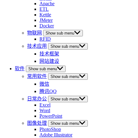
Apache
ETL
Kettle
JMeter
Docker
物联网
Show sub menu
RFID
技术应用
Show sub menu
技术框架
网站建设
软件
Show sub menu
常用软件
Show sub menu
微信
腾讯QQ
日常办公
Show sub menu
Excel
Word
PowerPoint
图像处理
Show sub menu
PhotoShop
Adobe Illustrator