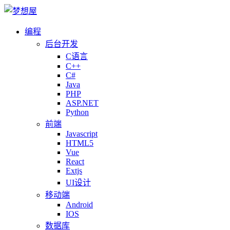
编程
后台开发
C语言
C++
C#
Java
PHP
ASP.NET
Python
前端
Javascript
HTML5
Vue
React
Extjs
UI设计
移动端
Android
IOS
数据库