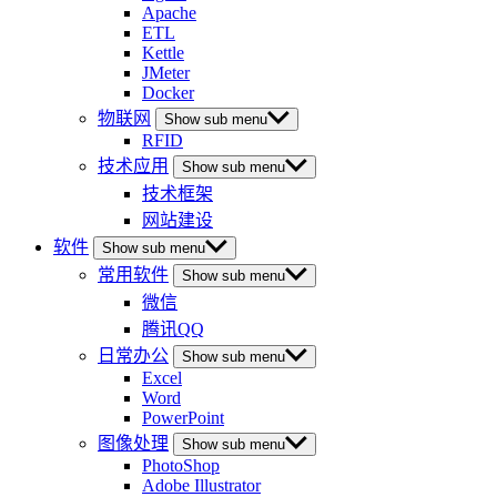
Apache
ETL
Kettle
JMeter
Docker
物联网
Show sub menu
RFID
技术应用
Show sub menu
技术框架
网站建设
软件
Show sub menu
常用软件
Show sub menu
微信
腾讯QQ
日常办公
Show sub menu
Excel
Word
PowerPoint
图像处理
Show sub menu
PhotoShop
Adobe Illustrator