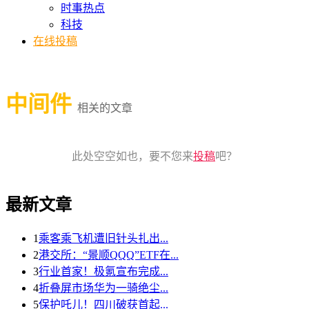
时事热点
科技
在线投稿
中间件
相关的文章
此处空空如也，要不您来
投稿
吧？
最新文章
1
乘客乘飞机遭旧针头扎出...
2
港交所：“景顺QQQ”ETF在...
3
行业首家！极氪宣布完成...
4
折叠屏市场华为一骑绝尘...
5
保护吒儿！四川破获首起...