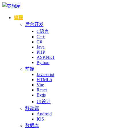
编程
后台开发
C语言
C++
C#
Java
PHP
ASP.NET
Python
前端
Javascript
HTML5
Vue
React
Extjs
UI设计
移动端
Android
IOS
数据库