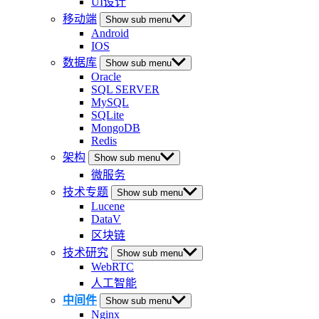
UI设计
移动端
Show sub menu
Android
IOS
数据库
Show sub menu
Oracle
SQL SERVER
MySQL
SQLite
MongoDB
Redis
架构
Show sub menu
微服务
技术专题
Show sub menu
Lucene
DataV
区块链
技术研究
Show sub menu
WebRTC
人工智能
中间件
Show sub menu
Nginx