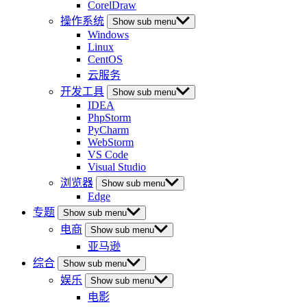
CorelDraw
操作系统
Show sub menu
Windows
Linux
CentOS
云服务
开发工具
Show sub menu
IDEA
PhpStorm
PyCharm
WebStorm
VS Code
Visual Studio
浏览器
Show sub menu
Edge
专题
Show sub menu
电商
Show sub menu
亚马逊
综合
Show sub menu
娱乐
Show sub menu
电影