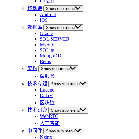
UI设计
移动端
Show sub menu
Android
IOS
数据库
Show sub menu
Oracle
SQL SERVER
MySQL
SQLite
MongoDB
Redis
架构
Show sub menu
微服务
技术专题
Show sub menu
Lucene
DataV
区块链
技术研究
Show sub menu
WebRTC
人工智能
中间件
Show sub menu
Nginx