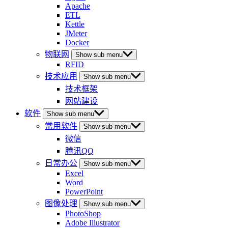
Apache
ETL
Kettle
JMeter
Docker
物联网
Show sub menu
RFID
技术应用
Show sub menu
技术框架
网站建设
软件
Show sub menu
常用软件
Show sub menu
微信
腾讯QQ
日常办公
Show sub menu
Excel
Word
PowerPoint
图像处理
Show sub menu
PhotoShop
Adobe Illustrator