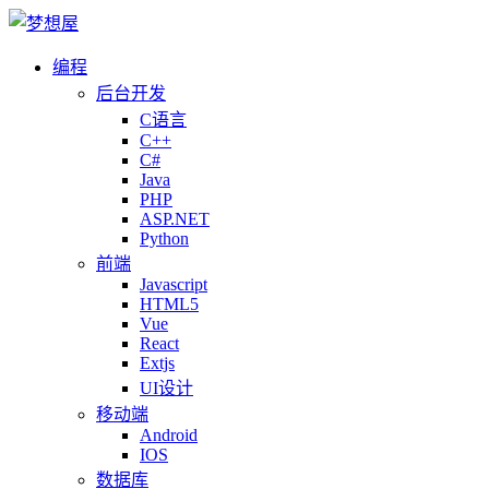
编程
后台开发
C语言
C++
C#
Java
PHP
ASP.NET
Python
前端
Javascript
HTML5
Vue
React
Extjs
UI设计
移动端
Android
IOS
数据库