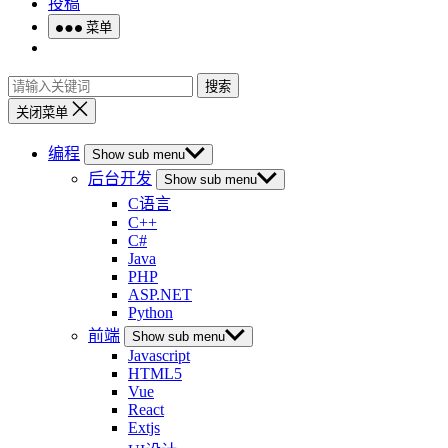
投稿
菜单
搜索
关闭菜单
编程
Show sub menu
后台开发
Show sub menu
C语言
C++
C#
Java
PHP
ASP.NET
Python
前端
Show sub menu
Javascript
HTML5
Vue
React
Extjs