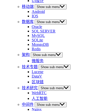
UI设计
移动端
Show sub menu
Android
IOS
数据库
Show sub menu
Oracle
SQL SERVER
MySQL
SQLite
MongoDB
Redis
架构
Show sub menu
微服务
技术专题
Show sub menu
Lucene
DataV
区块链
技术研究
Show sub menu
WebRTC
人工智能
中间件
Show sub menu
Nginx