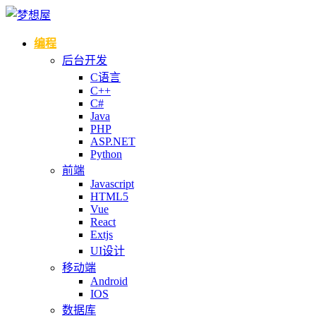
编程
后台开发
C语言
C++
C#
Java
PHP
ASP.NET
Python
前端
Javascript
HTML5
Vue
React
Extjs
UI设计
移动端
Android
IOS
数据库