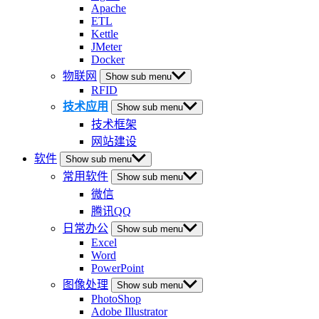
Apache
ETL
Kettle
JMeter
Docker
物联网
Show sub menu
RFID
技术应用
Show sub menu
技术框架
网站建设
软件
Show sub menu
常用软件
Show sub menu
微信
腾讯QQ
日常办公
Show sub menu
Excel
Word
PowerPoint
图像处理
Show sub menu
PhotoShop
Adobe Illustrator