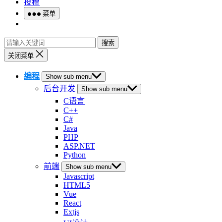
投稿
菜单
搜索
关闭菜单
编程
Show sub menu
后台开发
Show sub menu
C语言
C++
C#
Java
PHP
ASP.NET
Python
前端
Show sub menu
Javascript
HTML5
Vue
React
Extjs