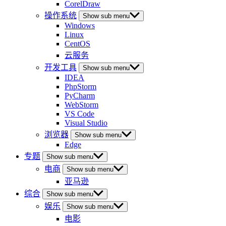
CorelDraw
操作系统
Show sub menu
Windows
Linux
CentOS
云服务
开发工具
Show sub menu
IDEA
PhpStorm
PyCharm
WebStorm
VS Code
Visual Studio
浏览器
Show sub menu
Edge
专题
Show sub menu
电商
Show sub menu
亚马逊
综合
Show sub menu
娱乐
Show sub menu
电影