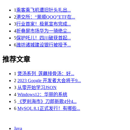
1
乘客乘飞机遭旧针头扎出...
2
港交所：“景顺QQQ”ETF在...
3
行业首家！极氪宣布完成...
4
折叠屏市场华为一骑绝尘...
5
保护吒儿！四川破获首起...
6
潍坊诸城建设银行被授予...
推荐文章
1
煲汤系列_莲藕排骨汤：好...
2
2023 Google 开发者大会将于9...
3
从零开始学习JSON
4
Windows12：华丽的系统
5
《罗刹海市》刀郎新歌4分4...
6
MySQL 8.1正式发行！有哪些...
Java