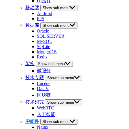
UI设计
移动端
Show sub menu
Android
IOS
数据库
Show sub menu
Oracle
SQL SERVER
MySQL
SQLite
MongoDB
Redis
架构
Show sub menu
微服务
技术专题
Show sub menu
Lucene
DataV
区块链
技术研究
Show sub menu
WebRTC
人工智能
中间件
Show sub menu
Nginx