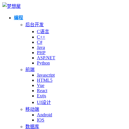
编程
后台开发
C语言
C++
C#
Java
PHP
ASP.NET
Python
前端
Javascript
HTML5
Vue
React
Extjs
UI设计
移动端
Android
IOS
数据库