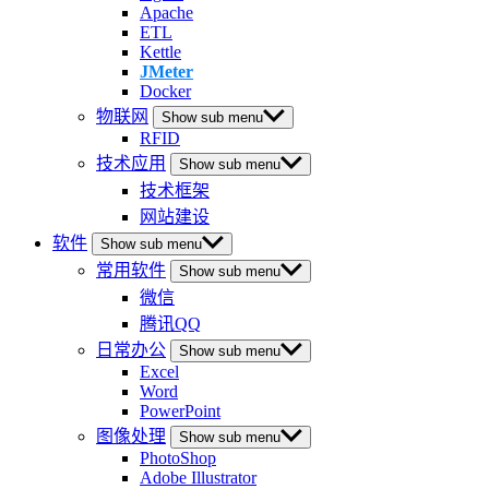
Apache
ETL
Kettle
JMeter
Docker
物联网
Show sub menu
RFID
技术应用
Show sub menu
技术框架
网站建设
软件
Show sub menu
常用软件
Show sub menu
微信
腾讯QQ
日常办公
Show sub menu
Excel
Word
PowerPoint
图像处理
Show sub menu
PhotoShop
Adobe Illustrator