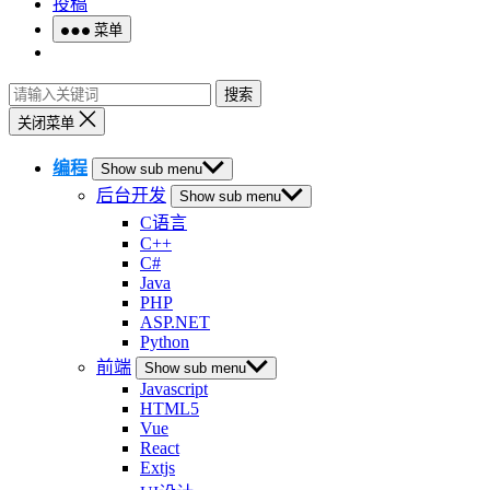
投稿
菜单
搜索
关闭菜单
编程
Show sub menu
后台开发
Show sub menu
C语言
C++
C#
Java
PHP
ASP.NET
Python
前端
Show sub menu
Javascript
HTML5
Vue
React
Extjs