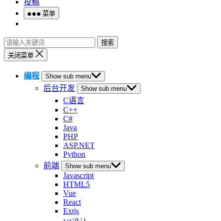
投稿
菜单
搜索
关闭菜单
编程
Show sub menu
后台开发
Show sub menu
C语言
C++
C#
Java
PHP
ASP.NET
Python
前端
Show sub menu
Javascript
HTML5
Vue
React
Extjs