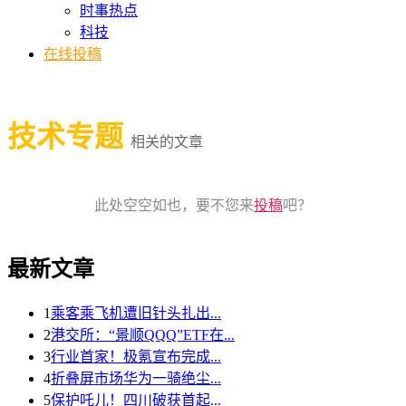
时事热点
科技
在线投稿
技术专题
相关的文章
此处空空如也，要不您来
投稿
吧？
最新文章
1
乘客乘飞机遭旧针头扎出...
2
港交所：“景顺QQQ”ETF在...
3
行业首家！极氪宣布完成...
4
折叠屏市场华为一骑绝尘...
5
保护吒儿！四川破获首起...