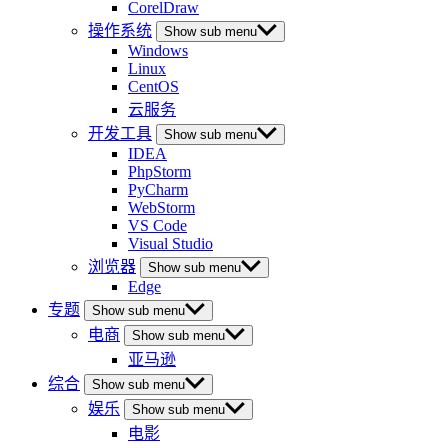
CorelDraw
操作系统
Show sub menu
Windows
Linux
CentOS
云服务
开发工具
Show sub menu
IDEA
PhpStorm
PyCharm
WebStorm
VS Code
Visual Studio
浏览器
Show sub menu
Edge
专题
Show sub menu
电商
Show sub menu
亚马逊
综合
Show sub menu
娱乐
Show sub menu
电影