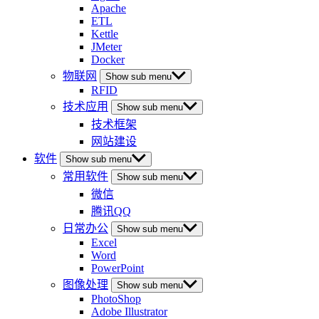
Apache
ETL
Kettle
JMeter
Docker
物联网
Show sub menu
RFID
技术应用
Show sub menu
技术框架
网站建设
软件
Show sub menu
常用软件
Show sub menu
微信
腾讯QQ
日常办公
Show sub menu
Excel
Word
PowerPoint
图像处理
Show sub menu
PhotoShop
Adobe Illustrator