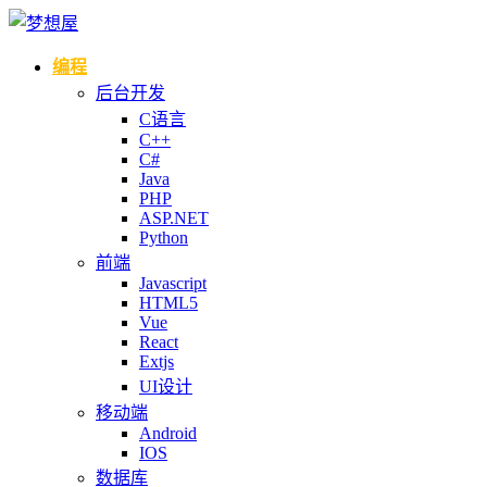
编程
后台开发
C语言
C++
C#
Java
PHP
ASP.NET
Python
前端
Javascript
HTML5
Vue
React
Extjs
UI设计
移动端
Android
IOS
数据库