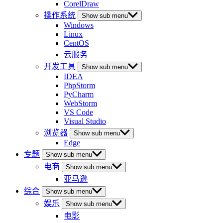
CorelDraw
操作系统
Show sub menu
Windows
Linux
CentOS
云服务
开发工具
Show sub menu
IDEA
PhpStorm
PyCharm
WebStorm
VS Code
Visual Studio
浏览器
Show sub menu
Edge
专题
Show sub menu
电商
Show sub menu
亚马逊
综合
Show sub menu
娱乐
Show sub menu
电影