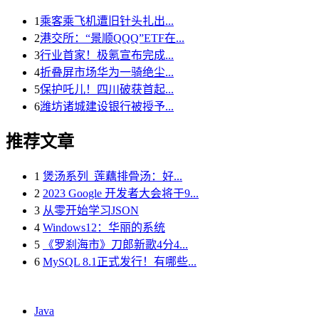
1
乘客乘飞机遭旧针头扎出...
2
港交所：“景顺QQQ”ETF在...
3
行业首家！极氪宣布完成...
4
折叠屏市场华为一骑绝尘...
5
保护吒儿！四川破获首起...
6
潍坊诸城建设银行被授予...
推荐文章
1
煲汤系列_莲藕排骨汤：好...
2
2023 Google 开发者大会将于9...
3
从零开始学习JSON
4
Windows12：华丽的系统
5
《罗刹海市》刀郎新歌4分4...
6
MySQL 8.1正式发行！有哪些...
Java