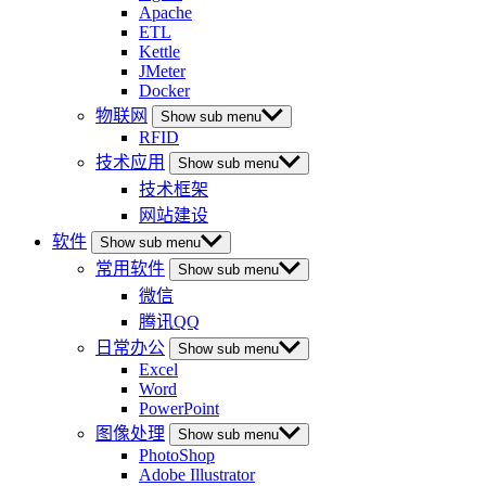
Apache
ETL
Kettle
JMeter
Docker
物联网
Show sub menu
RFID
技术应用
Show sub menu
技术框架
网站建设
软件
Show sub menu
常用软件
Show sub menu
微信
腾讯QQ
日常办公
Show sub menu
Excel
Word
PowerPoint
图像处理
Show sub menu
PhotoShop
Adobe Illustrator