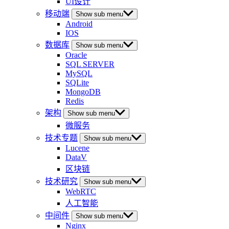
UI设计
移动端
Show sub menu
Android
IOS
数据库
Show sub menu
Oracle
SQL SERVER
MySQL
SQLite
MongoDB
Redis
架构
Show sub menu
微服务
技术专题
Show sub menu
Lucene
DataV
区块链
技术研究
Show sub menu
WebRTC
人工智能
中间件
Show sub menu
Nginx