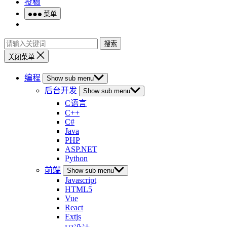
投稿
菜单
搜索
关闭菜单
编程
Show sub menu
后台开发
Show sub menu
C语言
C++
C#
Java
PHP
ASP.NET
Python
前端
Show sub menu
Javascript
HTML5
Vue
React
Extjs