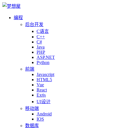
编程
后台开发
C语言
C++
C#
Java
PHP
ASP.NET
Python
前端
Javascript
HTML5
Vue
React
Extjs
UI设计
移动端
Android
IOS
数据库