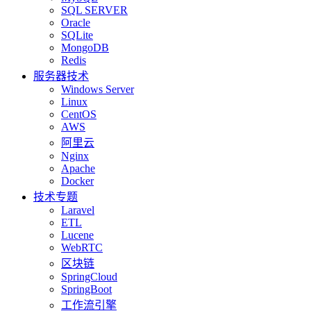
SQL SERVER
Oracle
SQLite
MongoDB
Redis
服务器技术
Windows Server
Linux
CentOS
AWS
阿里云
Nginx
Apache
Docker
技术专题
Laravel
ETL
Lucene
WebRTC
区块链
SpringCloud
SpringBoot
工作流引擎