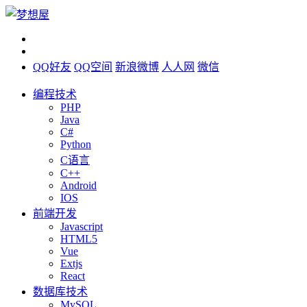
QQ好友
QQ空间
新浪微博
人人网
微信
编程技术
PHP
Java
C#
Python
C语言
C++
Android
IOS
前端开发
Javascript
HTML5
Vue
Extjs
React
数据库技术
MySQL