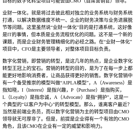
目标的数字化转型项目可能会由CMO（首席营销官）领导。
业财一体化，就是将过去彼此相对独立的业务系统与财务系统
打通，以解决数据维度不统一、企业的财务决策与业务进展脱
节等问题。这里虽然说“业财一体化”目的是打通系统，这好像
是IT的事情，但本质是业务流程优化的问题。这不是一个新的
课题，而是企业财务管理精细化的必经之路。在“业财一体化”
项目中，CFO是主要领导者，对整体项目目标负责。
数字化营销，即营销的转型，是这几年的热点，是企业数字化
转型王冠上的宝石。营销的转型的目的，是为了在每一步上都
能更好地影响消费者，让商品获得更好的销售。数字化营销中
有一个备受推崇的模型叫做“AIPLA模型”，A（Awareness）是
指知晓，I（Interest）是指兴趣，P（Purchase）是指购买，
L（Loyalty）是指忠诚，A（Advocate）是指“拥护”，这是一
个典型的“以客户为中心”的转型模型。那么，谁离客户最近？
当然是前端业务员，而以数字化营销为主的转型项目由CMO
领导就无可厚非了。但是，前提是企业得有一个有效的CMO
角色，且该CMO在企业有一定的威望和影响力。