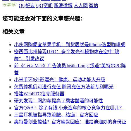
分享到：
QQ好友
QQ空间
新浪微博
人人网
微信
您可能还会对下面的文章感兴趣：
相关文章
小伙网购便宜苹果手机：到货居然是iPhone造型咖啡桌
密西西比州惊现UFO：多个发光神秘物体在空中“跳
舞”，引发热议
前《Get a Mac》广告演员Justin Long“叛逃”英特尔PC阵
营
小米手环6外形曝光：健康、运动功能大升级
欠费停机仍可进行充值 腾讯充值方法新专利曝光
搭建WebRTC信令服务器
研究发现：网约车提高了乘客酗酒的可能性
官方Q&A：除了有钱 小米造车的核心竞争力在哪儿？
三星耳机被指导致流脓、结痂：官方回应
奥特曼创业擦鞋？官方幽默回应：谁给迪迦办的身份证