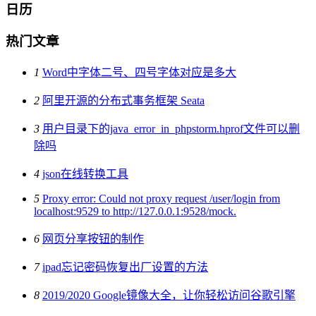
日历
热门文章
1
Word中字体二号、四号字体对应是多大
2
阿里开源的分布式事务框架 Seata
3
用户目录下的java_error_in_phpstorm.hprof文件可以删
除吗
4
json在线转换工具
5
Proxy error: Could not proxy request /user/login from
localhost:9529 to http://127.0.0.1:9528/mock.
6
网页分享按钮的制作
7
ipad忘记密码恢复出厂设置的方法
8
2019/2020 Google镜像大全，让你轻松访问谷歌引擎