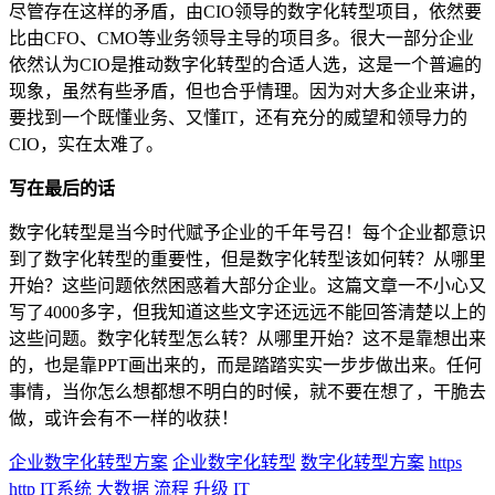
尽管存在这样的矛盾，由CIO领导的数字化转型项目，依然要
比由CFO、CMO等业务领导主导的项目多。很大一部分企业
依然认为CIO是推动数字化转型的合适人选，这是一个普遍的
现象，虽然有些矛盾，但也合乎情理。因为对大多企业来讲，
要找到一个既懂业务、又懂IT，还有充分的威望和领导力的
CIO，实在太难了。
写在最后的话
数字化转型是当今时代赋予企业的千年号召！每个企业都意识
到了数字化转型的重要性，但是数字化转型该如何转？从哪里
开始？这些问题依然困惑着大部分企业。这篇文章一不小心又
写了4000多字，但我知道这些文字还远远不能回答清楚以上的
这些问题。数字化转型怎么转？从哪里开始？这不是靠想出来
的，也是靠PPT画出来的，而是踏踏实实一步步做出来。任何
事情，当你怎么想都想不明白的时候，就不要在想了，干脆去
做，或许会有不一样的收获！
企业数字化转型方案
企业数字化转型
数字化转型方案
https
http
IT系统
大数据
流程
升级
IT