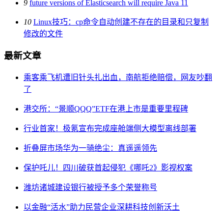
9
future versions of Elasticsearch will require Java 11
10
Linux技巧：cp命令自动创建不存在的目录和只复制
修改的文件
最新文章
乘客乘飞机遭旧针头扎出血，南航拒绝赔偿，网友吵翻
了
港交所：“景顺QQQ”ETF在港上市是重要里程碑
行业首家！极氪宣布完成座舱端侧大模型离线部署
折叠屏市场华为一骑绝尘：真遥遥领先
保护吒儿！四川破获首起侵犯《哪吒2》影视权案
潍坊诸城建设银行被授予多个荣誉称号
以金融“活水”助力民营企业深耕科技创新沃土