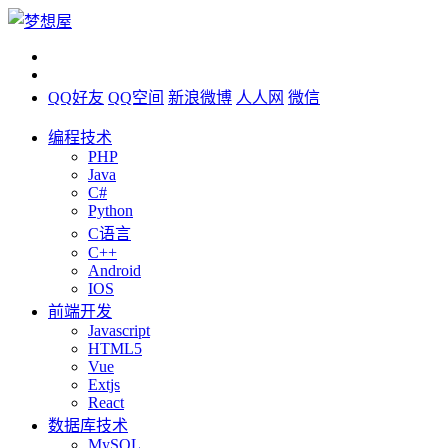
QQ好友
QQ空间
新浪微博
人人网
微信
编程技术
PHP
Java
C#
Python
C语言
C++
Android
IOS
前端开发
Javascript
HTML5
Vue
Extjs
React
数据库技术
MySQL