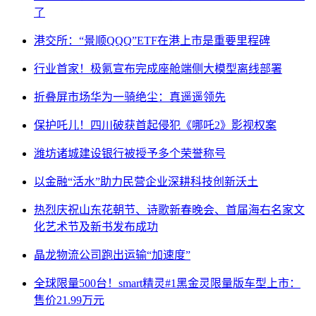
了
港交所：“景顺QQQ”ETF在港上市是重要里程碑
行业首家！极氪宣布完成座舱端侧大模型离线部署
折叠屏市场华为一骑绝尘：真遥遥领先
保护吒儿！四川破获首起侵犯《哪吒2》影视权案
潍坊诸城建设银行被授予多个荣誉称号
以金融“活水”助力民营企业深耕科技创新沃土
热烈庆祝山东花朝节、诗歌新春晚会、首届海右名家文
化艺术节及新书发布成功
晶龙物流公司跑出运输“加速度”
全球限量500台！smart精灵#1黑金灵限量版车型上市：
售价21.99万元