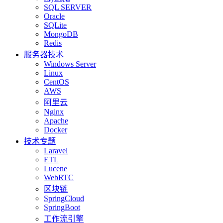
SQL SERVER
Oracle
SQLite
MongoDB
Redis
服务器技术
Windows Server
Linux
CentOS
AWS
阿里云
Nginx
Apache
Docker
技术专题
Laravel
ETL
Lucene
WebRTC
区块链
SpringCloud
SpringBoot
工作流引擎