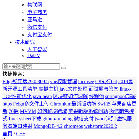
物联网
电子商务
亚马逊
微信支付
支付宝支付
技术研究
人工智能
DataV
快捷搜索：
Edge稳定版79.0.309.5
vue权限管理
lucmsee
C#执行bat
2019最
新开源工具清单
虚拟主机
java文件处理
面试题与答案
linux-
TCP性能优化
java-bean
区块链如何理解
线程池
springboot部署
https
Feign多文件上传
Chromium最新版功能
Swift5
苹果商店更
新
70后
MVVM
如何解决跨域
苹果新版系统问题
微信暗色模
式
Luckysheet下载
github-trending
微信支付
js-ocr识别
虚拟服
务器端口映射
MongoDB-4.2
chromeos
webstorm2020.2
首页
/
C++