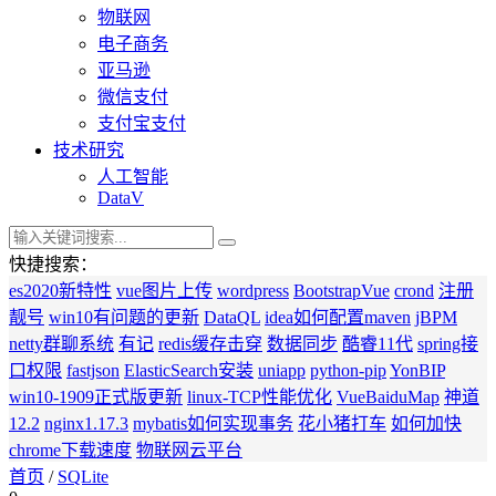
物联网
电子商务
亚马逊
微信支付
支付宝支付
技术研究
人工智能
DataV
快捷搜索：
es2020新特性
vue图片上传
wordpress
BootstrapVue
crond
注册
靓号
win10有问题的更新
DataQL
idea如何配置maven
jBPM
netty群聊系统
有记
redis缓存击穿
数据同步
酷睿11代
spring接
口权限
fastjson
ElasticSearch安装
uniapp
python-pip
YonBIP
win10-1909正式版更新
linux-TCP性能优化
VueBaiduMap
神道
12.2
nginx1.17.3
mybatis如何实现事务
花小猪打车
如何加快
chrome下载速度
物联网云平台
首页
/
SQLite