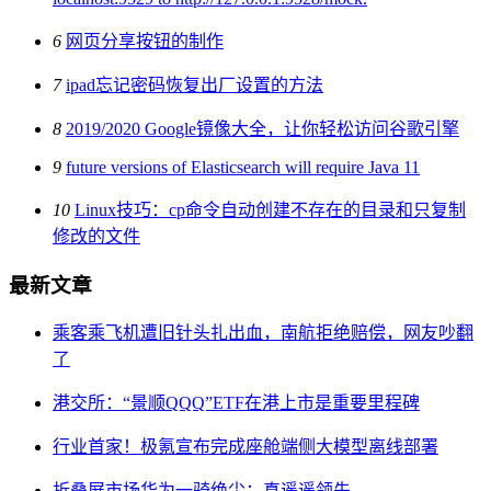
6
网页分享按钮的制作
7
ipad忘记密码恢复出厂设置的方法
8
2019/2020 Google镜像大全，让你轻松访问谷歌引擎
9
future versions of Elasticsearch will require Java 11
10
Linux技巧：cp命令自动创建不存在的目录和只复制
修改的文件
最新文章
乘客乘飞机遭旧针头扎出血，南航拒绝赔偿，网友吵翻
了
港交所：“景顺QQQ”ETF在港上市是重要里程碑
行业首家！极氪宣布完成座舱端侧大模型离线部署
折叠屏市场华为一骑绝尘：真遥遥领先