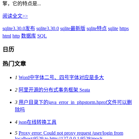
擎，它的特点是...
阅读全文>>
sqlite3.30.0发布
sqlite3.30.0
sqlite最新版
sqlite特点
sqlite
https
html
http
数据库
SQL
日历
热门文章
1
Word中字体二号、四号字体对应是多大
2
阿里开源的分布式事务框架 Seata
3
用户目录下的java_error_in_phpstorm.hprof文件可以删
除吗
4
json在线转换工具
5
Proxy error: Could not proxy request /user/login from
localhost:9529 to http://127.0.0.1:9528/mock.