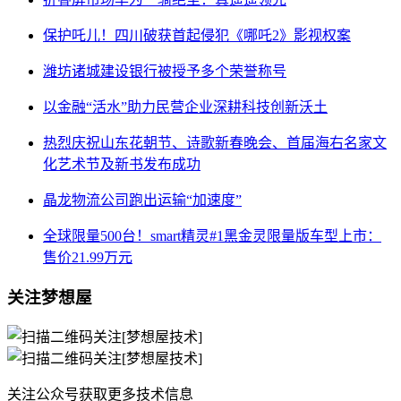
保护吒儿！四川破获首起侵犯《哪吒2》影视权案
潍坊诸城建设银行被授予多个荣誉称号
以金融“活水”助力民营企业深耕科技创新沃土
热烈庆祝山东花朝节、诗歌新春晚会、首届海右名家文
化艺术节及新书发布成功
晶龙物流公司跑出运输“加速度”
全球限量500台！smart精灵#1黑金灵限量版车型上市：
售价21.99万元
关注梦想屋
关注公众号获取更多技术信息