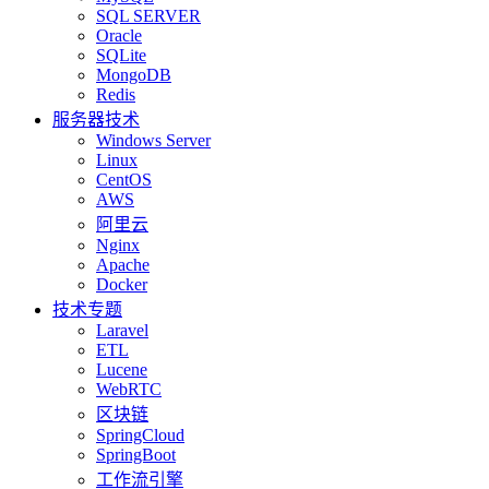
SQL SERVER
Oracle
SQLite
MongoDB
Redis
服务器技术
Windows Server
Linux
CentOS
AWS
阿里云
Nginx
Apache
Docker
技术专题
Laravel
ETL
Lucene
WebRTC
区块链
SpringCloud
SpringBoot
工作流引擎