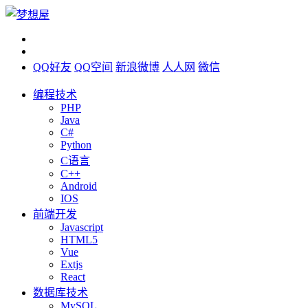
QQ好友
QQ空间
新浪微博
人人网
微信
编程技术
PHP
Java
C#
Python
C语言
C++
Android
IOS
前端开发
Javascript
HTML5
Vue
Extjs
React
数据库技术
MySQL