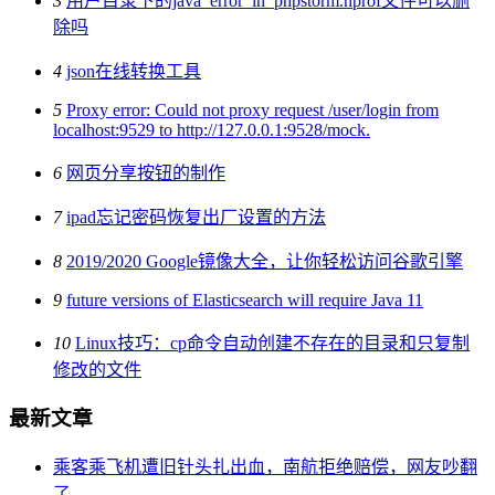
3
用户目录下的java_error_in_phpstorm.hprof文件可以删
除吗
4
json在线转换工具
5
Proxy error: Could not proxy request /user/login from
localhost:9529 to http://127.0.0.1:9528/mock.
6
网页分享按钮的制作
7
ipad忘记密码恢复出厂设置的方法
8
2019/2020 Google镜像大全，让你轻松访问谷歌引擎
9
future versions of Elasticsearch will require Java 11
10
Linux技巧：cp命令自动创建不存在的目录和只复制
修改的文件
最新文章
乘客乘飞机遭旧针头扎出血，南航拒绝赔偿，网友吵翻
了