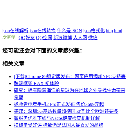
json在线解析
json在线转换
什么是JSON
json格式化
http
html
分享到：
QQ好友
QQ空间
新浪微博
人人网
微信
您可能还会对下面的文章感兴趣：
相关文章
[下载]Chrome 89稳定版发布：网页应用添加NFC支持等
跨端框架 RAX 初体验
研究：拥有隐藏海洋的星球为在地球之外寻找生命带来
希望
​拯救者电竞手机2 Pro正式发布 售价3699元起
德媒：深圳5G基站数量超德国50倍 比全欧洲还要多
微服务优雅下线与Nacos健康检查机制详解
换标备受好评 标致仍是法国人最喜爱的品牌