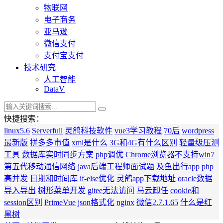
物联网
电子商务
亚马逊
微信支付
支付宝支付
技术研究
人工智能
DataV
快捷搜索：
linux5.6
Serverfull
灵鸽科技软件
vue3学习教程
70后
wordpress
最新版
拼多多市值
xml是什么
3G和4G有什么区别
轻量级压测
工具
数据库实时同步方案
php调优
Chrome浏览器不支持win7
第五代移动通信网络
java后端工程师面试题
及鱼出行app
php
高并发
日期和时间库
if-else优化
灵鸽app下载地址
oracle数据
导入导出
树形菜单开发
gitee无法访问
马云卸任
cookie和
session区别
PrimeVue
json格式化
nginx
微信2.7.1.65
什么是红
黑树