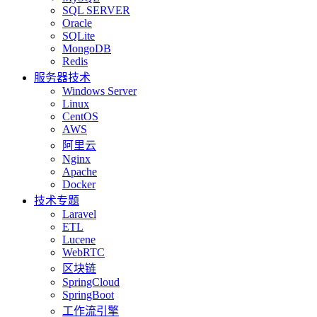
SQL SERVER
Oracle
SQLite
MongoDB
Redis
服务器技术
Windows Server
Linux
CentOS
AWS
阿里云
Nginx
Apache
Docker
技术专题
Laravel
ETL
Lucene
WebRTC
区块链
SpringCloud
SpringBoot
工作流引擎