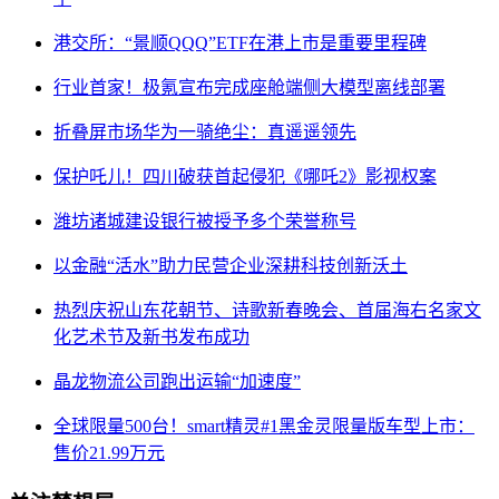
港交所：“景顺QQQ”ETF在港上市是重要里程碑
行业首家！极氪宣布完成座舱端侧大模型离线部署
折叠屏市场华为一骑绝尘：真遥遥领先
保护吒儿！四川破获首起侵犯《哪吒2》影视权案
潍坊诸城建设银行被授予多个荣誉称号
以金融“活水”助力民营企业深耕科技创新沃土
热烈庆祝山东花朝节、诗歌新春晚会、首届海右名家文
化艺术节及新书发布成功
晶龙物流公司跑出运输“加速度”
全球限量500台！smart精灵#1黑金灵限量版车型上市：
售价21.99万元