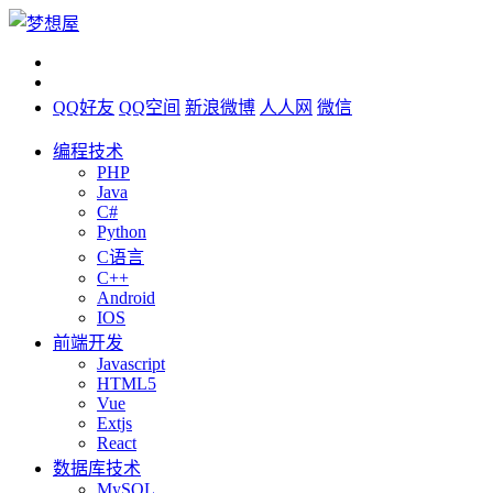
QQ好友
QQ空间
新浪微博
人人网
微信
编程技术
PHP
Java
C#
Python
C语言
C++
Android
IOS
前端开发
Javascript
HTML5
Vue
Extjs
React
数据库技术
MySQL