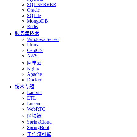
SQL SERVER
Oracle
SQLite
MongoDB
Redis
服务器技术
Windows Server
Linux
CentOS
AWS
阿里云
Nginx
Apache
Docker
技术专题
Laravel
ETL
Lucene
WebRTC
区块链
SpringCloud
SpringBoot
工作流引擎