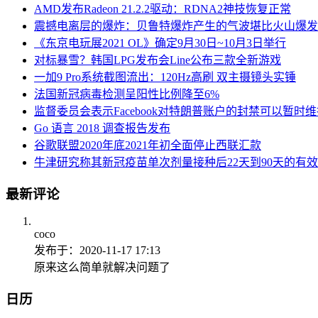
AMD发布Radeon 21.2.2驱动：RDNA2神技恢复正常
震撼电离层的爆炸：贝鲁特爆炸产生的气波堪比火山爆发
《东京电玩展2021 OL》确定9月30日~10月3日举行
对标暴雪？韩国LPG发布会Line公布三款全新游戏
一加9 Pro系统截图流出：120Hz高刷 双主摄镜头实锤
法国新冠病毒检测呈阳性比例降至6%
监督委员会表示Facebook对特朗普账户的封禁可以暂时
Go 语言 2018 调查报告发布
谷歌联盟2020年底2021年初全面停止西联汇款
牛津研究称其新冠疫苗单次剂量接种后22天到90天的有效
最新评论
coco
发布于：2020-11-17 17:13
原来这么简单就解决问题了
日历