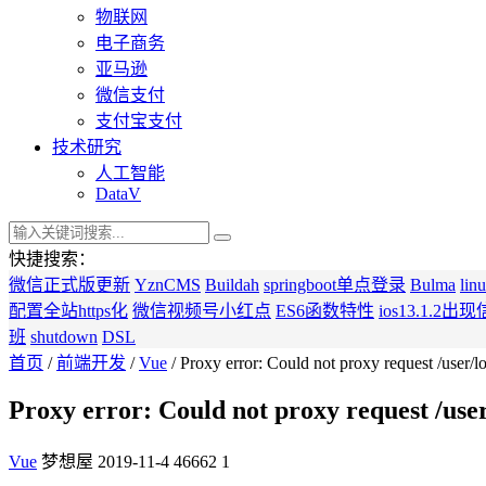
物联网
电子商务
亚马逊
微信支付
支付宝支付
技术研究
人工智能
DataV
快捷搜索：
微信正式版更新
YznCMS
Buildah
springboot单点登录
Bulma
li
配置全站https化
微信视频号小红点
ES6函数特性
ios13.1.2
班
shutdown
DSL
首页
/
前端开发
/
Vue
/ Proxy error: Could not proxy request /user/l
Proxy error: Could not proxy request /user
Vue
梦想屋
2019-11-4
46662
1