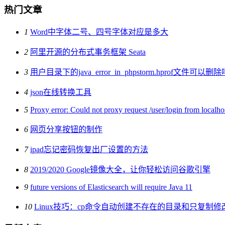
热门文章
1
Word中字体二号、四号字体对应是多大
2
阿里开源的分布式事务框架 Seata
3
用户目录下的java_error_in_phpstorm.hprof文件可以删除
4
json在线转换工具
5
Proxy error: Could not proxy request /user/login from localho
6
网页分享按钮的制作
7
ipad忘记密码恢复出厂设置的方法
8
2019/2020 Google镜像大全，让你轻松访问谷歌引擎
9
future versions of Elasticsearch will require Java 11
10
Linux技巧：cp命令自动创建不存在的目录和只复制