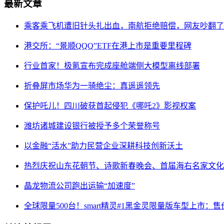
最新文章
乘客乘飞机遭旧针头扎出血，南航拒绝赔偿，网友吵翻了
港交所：“景顺QQQ”ETF在港上市是重要里程碑
行业首家！极氪宣布完成座舱端侧大模型离线部署
折叠屏市场华为一骑绝尘：真遥遥领先
保护吒儿！四川破获首起侵犯《哪吒2》影视权案
潍坊诸城建设银行被授予多个荣誉称号
以金融“活水”助力民营企业深耕科技创新沃土
热烈庆祝山东花朝节、诗歌新春晚会、首届海右名家文化
晶龙物流公司跑出运输“加速度”
全球限量500台！smart精灵#1黑金灵限量版车型上市：售价