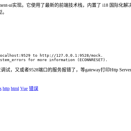
ue 和 element-ui实现。它使用了最新的前端技术栈，内置了 
型。
ocalhost:9529 to http://127.0.0.1:9528/mock.

stem_errors for more information (ECONNRESET).
报错了，等gateway打印Http Server is running at [ Port:
s
http
html
Vue
错误