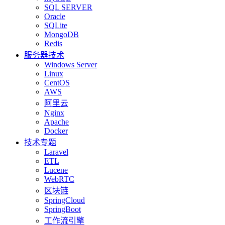
SQL SERVER
Oracle
SQLite
MongoDB
Redis
服务器技术
Windows Server
Linux
CentOS
AWS
阿里云
Nginx
Apache
Docker
技术专题
Laravel
ETL
Lucene
WebRTC
区块链
SpringCloud
SpringBoot
工作流引擎