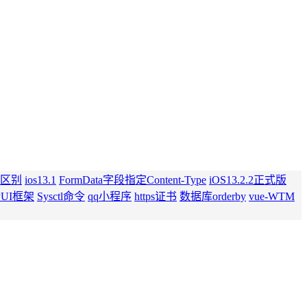
区别
ios13.1
FormData字段指定Content-Type
iOS13.2.2正式版
UI框架
Sysctl命令
qq小程序
https证书
数据库orderby
vue-WTM