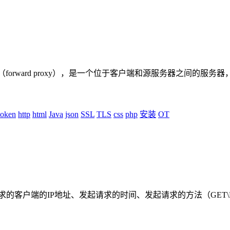
xy_cache正向代理（forward proxy），是一个位于客户端和源服务器之间的服务器，.
token
http
html
Java
json
SSL
TLS
css
php
安装
OT
的客户端的IP地址、发起请求的时间、发起请求的方法（GET\POST