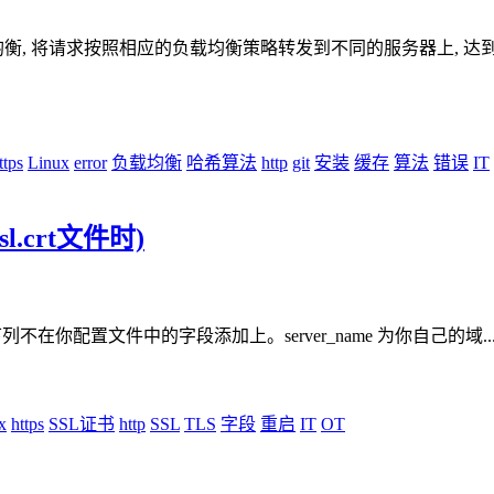
衡, 将请求按照相应的负载均衡策略转发到不同的服务器上, 达到负载
ttps
Linux
error
负载均衡
哈希算法
http
git
安装
缓存
算法
错误
IT
sl.crt文件时)
&gt; ssl.pem下列不在你配置文件中的字段添加上。server_name 为你自己的域..
x
https
SSL证书
http
SSL
TLS
字段
重启
IT
OT