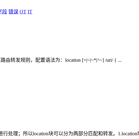
字段
错误
OT
IT
则，配置语法为：location [=|~|~*|^~] /uri/ { ...
；所以location块可以分为两部分匹配和转发。1.location块匹