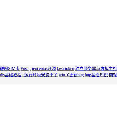
联网SIM卡
Fusejs
tencentos开源
java-token
独立服务器与虚拟主机
edis基础教程
c运行环境安装不了
win10更新bug
http基础知识
前端