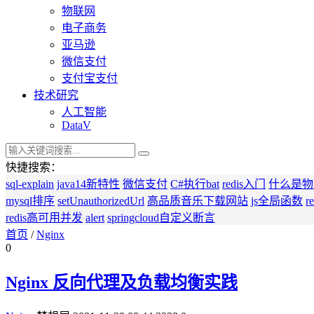
物联网
电子商务
亚马逊
微信支付
支付宝支付
技术研究
人工智能
DataV
快捷搜索：
sql-explain
java14新特性
微信支付
C#执行bat
redis入门
什么是物
mysql排序
setUnauthorizedUrl
高品质音乐下载网站
js全局函数
r
redis高可用并发
alert
springcloud自定义断言
首页
/
Nginx
0
Nginx 反向代理及负载均衡实践