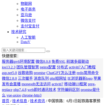
物联网
电子商务
亚马逊
微信支付
支付宝支付
技术研究
人工智能
DataV
快捷搜索：
服务器ipv6环境配置
微信8.0.8
免费SSL
前端多级联动
ios13.2.3
团队管理智慧
nginx配置
分布式
activiti7入门教程
asp.net5.0
谷歌收购
promise
ChatGPT怎么注册
redis常用命令
微信2.8.0
三次握手
消息队列
php短网址
IE浏览器新logo
苹果
发布会直播
mongodb无法访问
activiti7
移动端UI框架
preg-
replace
php7.4.8
web即时通讯技术
字符编码区别
promise是什
么
vue-axios
chrome-http3
首页
/
技术信息
/
技术资讯
/ 中国铁路：6月1日起铁路客票预