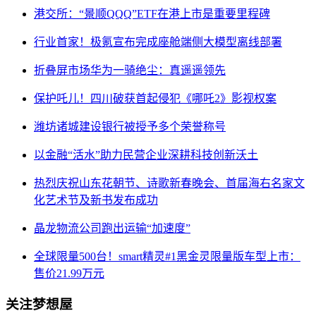
港交所：“景顺QQQ”ETF在港上市是重要里程碑
行业首家！极氪宣布完成座舱端侧大模型离线部署
折叠屏市场华为一骑绝尘：真遥遥领先
保护吒儿！四川破获首起侵犯《哪吒2》影视权案
潍坊诸城建设银行被授予多个荣誉称号
以金融“活水”助力民营企业深耕科技创新沃土
热烈庆祝山东花朝节、诗歌新春晚会、首届海右名家文
化艺术节及新书发布成功
晶龙物流公司跑出运输“加速度”
全球限量500台！smart精灵#1黑金灵限量版车型上市：
售价21.99万元
关注梦想屋