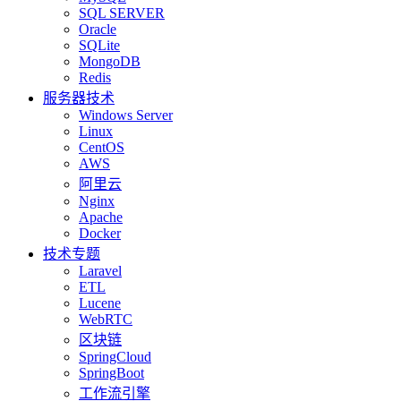
SQL SERVER
Oracle
SQLite
MongoDB
Redis
服务器技术
Windows Server
Linux
CentOS
AWS
阿里云
Nginx
Apache
Docker
技术专题
Laravel
ETL
Lucene
WebRTC
区块链
SpringCloud
SpringBoot
工作流引擎