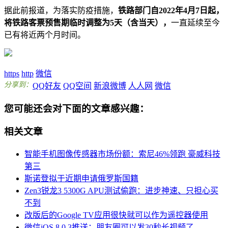
据此前报道，为落实防疫措施，
铁路部门自2022年4月7日起，
将铁路客票预售期临时调整为5天（含当天），
一直延续至今
已有将近两个月时间。
https
http
微信
分享到：
QQ好友
QQ空间
新浪微博
人人网
微信
您可能还会对下面的文章感兴趣：
相关文章
智能手机图像传感器市场份额：索尼46%领跑 豪威科技
第三
斯诺登拟于近期申请俄罗斯国籍
Zen3锐龙3 5300G APU测试偷跑：进步神速、只担心买
不到
改版后的Google TV应用很快就可以作为遥控器使用
微信iOS 8.0.3推送：朋友圈可以发30秒长视频了