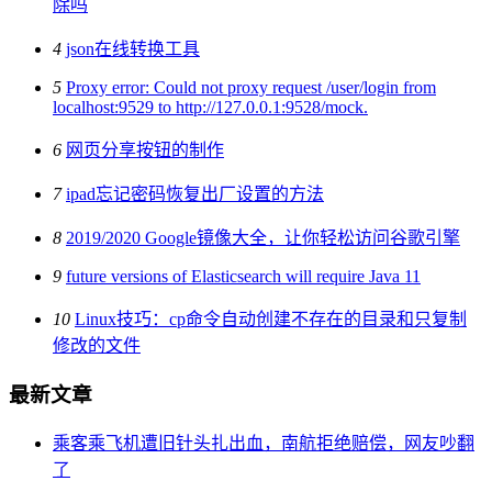
除吗
4
json在线转换工具
5
Proxy error: Could not proxy request /user/login from
localhost:9529 to http://127.0.0.1:9528/mock.
6
网页分享按钮的制作
7
ipad忘记密码恢复出厂设置的方法
8
2019/2020 Google镜像大全，让你轻松访问谷歌引擎
9
future versions of Elasticsearch will require Java 11
10
Linux技巧：cp命令自动创建不存在的目录和只复制
修改的文件
最新文章
乘客乘飞机遭旧针头扎出血，南航拒绝赔偿，网友吵翻
了