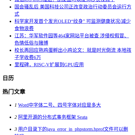
国会骚乱后 美国科技公司正改变政治行动委员会运行方
式
科学家开发首个发光OLED“纹身” 可监测健康状况/减少
食物浪费
江苏：华军软件园等464家网站平台被查 涉侵权假冒、
色情低俗与赌博
校长再回应熟鸡蛋孵出小鸡论文：就是时光倒流 本地孩
子学收费6万
里程碑，RISC-V扩展到GPU应用
日历
热门文章
1
Word中字体二号、四号字体对应是多大
2
阿里开源的分布式事务框架 Seata
3
用户目录下的java_error_in_phpstorm.hprof文件可以删