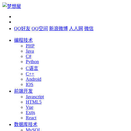
QQ好友
QQ空间
新浪微博
人人网
微信
编程技术
PHP
Java
C#
Python
C语言
C++
Android
IOS
前端开发
Javascript
HTML5
Vue
Extjs
React
数据库技术
MySQL