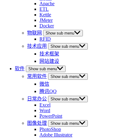
Apache
ETL
Kettle
JMeter
Docker
物联网
Show sub menu
RFID
技术应用
Show sub menu
技术框架
网站建设
软件
Show sub menu
常用软件
Show sub menu
微信
腾讯QQ
日常办公
Show sub menu
Excel
Word
PowerPoint
图像处理
Show sub menu
PhotoShop
Adobe Illustrator