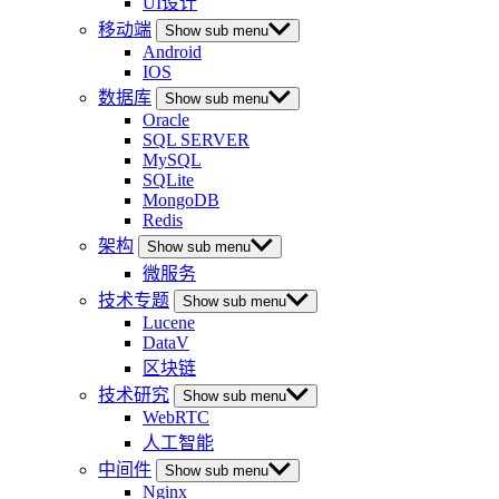
UI设计
移动端
Show sub menu
Android
IOS
数据库
Show sub menu
Oracle
SQL SERVER
MySQL
SQLite
MongoDB
Redis
架构
Show sub menu
微服务
技术专题
Show sub menu
Lucene
DataV
区块链
技术研究
Show sub menu
WebRTC
人工智能
中间件
Show sub menu
Nginx