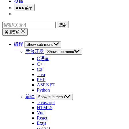
投稿
菜单
搜索
关闭菜单
编程
Show sub menu
后台开发
Show sub menu
C语言
C++
C#
Java
PHP
ASP.NET
Python
前端
Show sub menu
Javascript
HTML5
Vue
React
Extjs