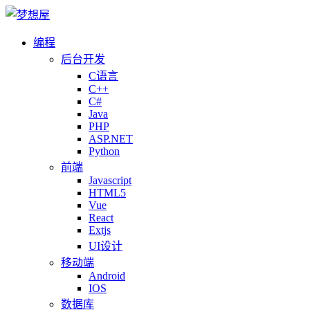
编程
后台开发
C语言
C++
C#
Java
PHP
ASP.NET
Python
前端
Javascript
HTML5
Vue
React
Extjs
UI设计
移动端
Android
IOS
数据库