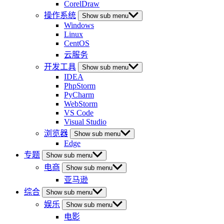
CorelDraw
操作系统
Show sub menu
Windows
Linux
CentOS
云服务
开发工具
Show sub menu
IDEA
PhpStorm
PyCharm
WebStorm
VS Code
Visual Studio
浏览器
Show sub menu
Edge
专题
Show sub menu
电商
Show sub menu
亚马逊
综合
Show sub menu
娱乐
Show sub menu
电影