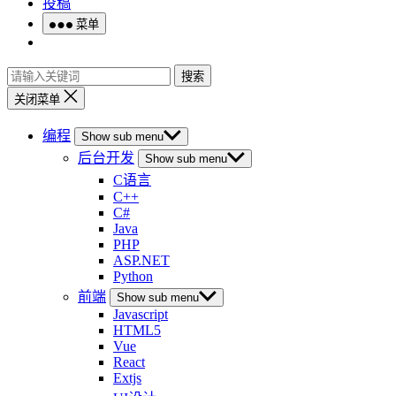
投稿
菜单
搜索
关闭菜单
编程
Show sub menu
后台开发
Show sub menu
C语言
C++
C#
Java
PHP
ASP.NET
Python
前端
Show sub menu
Javascript
HTML5
Vue
React
Extjs