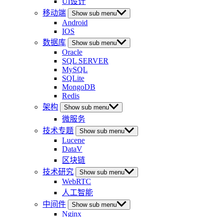
UI设计
移动端
Show sub menu
Android
IOS
数据库
Show sub menu
Oracle
SQL SERVER
MySQL
SQLite
MongoDB
Redis
架构
Show sub menu
微服务
技术专题
Show sub menu
Lucene
DataV
区块链
技术研究
Show sub menu
WebRTC
人工智能
中间件
Show sub menu
Nginx