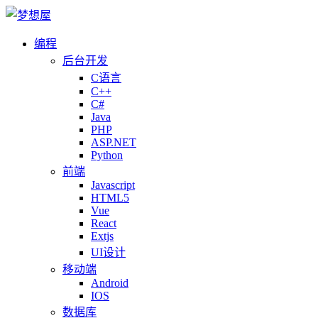
编程
后台开发
C语言
C++
C#
Java
PHP
ASP.NET
Python
前端
Javascript
HTML5
Vue
React
Extjs
UI设计
移动端
Android
IOS
数据库