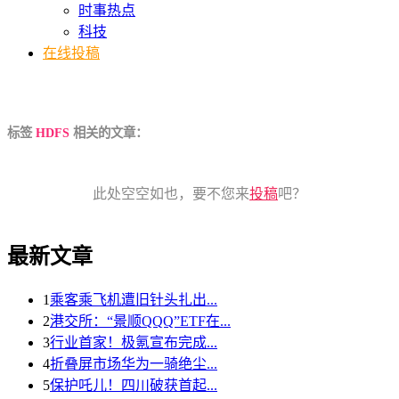
时事热点
科技
在线投稿
标签
HDFS
相关的文章：
此处空空如也，要不您来
投稿
吧？
最新文章
1
乘客乘飞机遭旧针头扎出...
2
港交所：“景顺QQQ”ETF在...
3
行业首家！极氪宣布完成...
4
折叠屏市场华为一骑绝尘...
5
保护吒儿！四川破获首起...