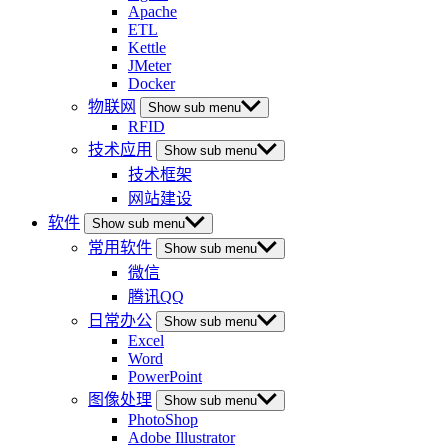
Apache
ETL
Kettle
JMeter
Docker
物联网
Show sub menu
RFID
技术应用
Show sub menu
技术框架
网站建设
软件
Show sub menu
常用软件
Show sub menu
微信
腾讯QQ
日常办公
Show sub menu
Excel
Word
PowerPoint
图像处理
Show sub menu
PhotoShop
Adobe Illustrator