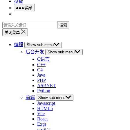
投稿
菜单
搜索
关闭菜单
编程
Show sub menu
后台开发
Show sub menu
C语言
C++
C#
Java
PHP
ASP.NET
Python
前端
Show sub menu
Javascript
HTML5
Vue
React
Extjs