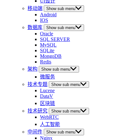
UI设计
移动端
Show sub menu
Android
IOS
数据库
Show sub menu
Oracle
SQL SERVER
MySQL
SQLite
MongoDB
Redis
架构
Show sub menu
微服务
技术专题
Show sub menu
Lucene
DataV
区块链
技术研究
Show sub menu
WebRTC
人工智能
中间件
Show sub menu
Nginx