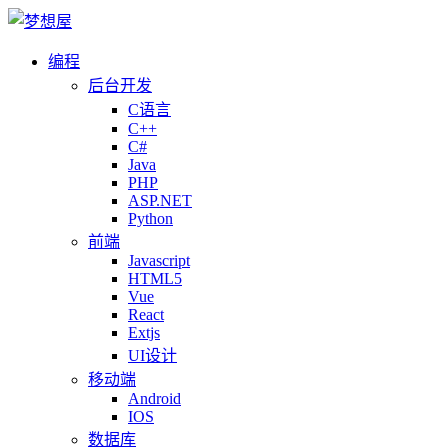
编程
后台开发
C语言
C++
C#
Java
PHP
ASP.NET
Python
前端
Javascript
HTML5
Vue
React
Extjs
UI设计
移动端
Android
IOS
数据库