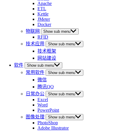
Apache
ETL
Kettle
JMeter
Docker
物联网
Show sub menu
RFID
技术应用
Show sub menu
技术框架
网站建设
软件
Show sub menu
常用软件
Show sub menu
微信
腾讯QQ
日常办公
Show sub menu
Excel
Word
PowerPoint
图像处理
Show sub menu
PhotoShop
Adobe Illustrator