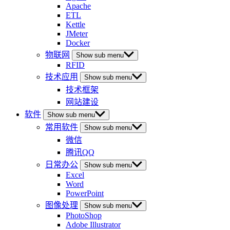
Apache
ETL
Kettle
JMeter
Docker
物联网
Show sub menu
RFID
技术应用
Show sub menu
技术框架
网站建设
软件
Show sub menu
常用软件
Show sub menu
微信
腾讯QQ
日常办公
Show sub menu
Excel
Word
PowerPoint
图像处理
Show sub menu
PhotoShop
Adobe Illustrator