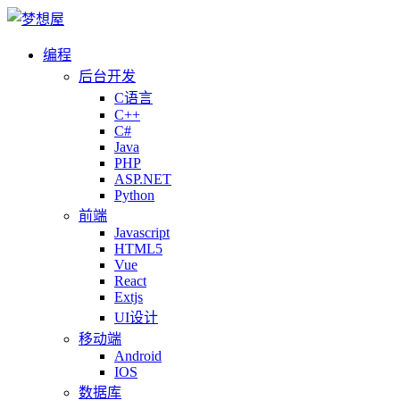
编程
后台开发
C语言
C++
C#
Java
PHP
ASP.NET
Python
前端
Javascript
HTML5
Vue
React
Extjs
UI设计
移动端
Android
IOS
数据库