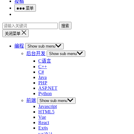
投稿
菜单
搜索
关闭菜单
编程
Show sub menu
后台开发
Show sub menu
C语言
C++
C#
Java
PHP
ASP.NET
Python
前端
Show sub menu
Javascript
HTML5
Vue
React
Extjs