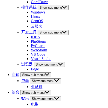
CorelDraw
操作系统
Show sub menu
Windows
Linux
CentOS
云服务
开发工具
Show sub menu
IDEA
PhpStorm
PyCharm
WebStorm
VS Code
Visual Studio
浏览器
Show sub menu
Edge
专题
Show sub menu
电商
Show sub menu
亚马逊
综合
Show sub menu
娱乐
Show sub menu
电影