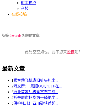
时事热点
科技
在线投稿
标签
devtools
相关的文章：
此处空空如也，要不您来
投稿
吧？
最新文章
1
乘客乘飞机遭旧针头扎出...
2
港交所：“景顺QQQ”ETF在...
3
行业首家！极氪宣布完成...
4
折叠屏市场华为一骑绝尘...
5
保护吒儿！四川破获首起...