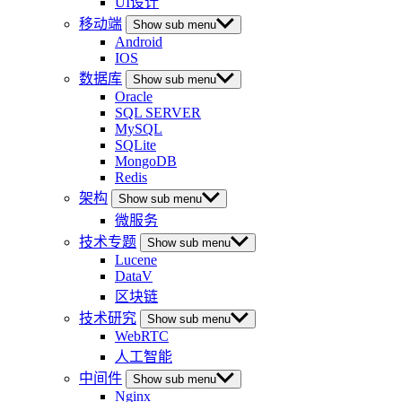
UI设计
移动端
Show sub menu
Android
IOS
数据库
Show sub menu
Oracle
SQL SERVER
MySQL
SQLite
MongoDB
Redis
架构
Show sub menu
微服务
技术专题
Show sub menu
Lucene
DataV
区块链
技术研究
Show sub menu
WebRTC
人工智能
中间件
Show sub menu
Nginx