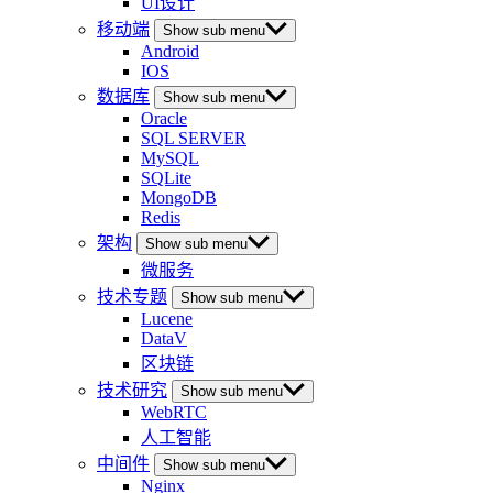
UI设计
移动端
Show sub menu
Android
IOS
数据库
Show sub menu
Oracle
SQL SERVER
MySQL
SQLite
MongoDB
Redis
架构
Show sub menu
微服务
技术专题
Show sub menu
Lucene
DataV
区块链
技术研究
Show sub menu
WebRTC
人工智能
中间件
Show sub menu
Nginx