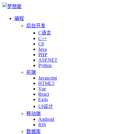
编程
后台开发
C语言
C++
C#
Java
PHP
ASP.NET
Python
前端
Javascript
HTML5
Vue
React
Extjs
UI设计
移动端
Android
IOS
数据库