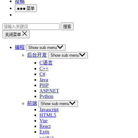
投稿
菜单
搜索
关闭菜单
编程
Show sub menu
后台开发
Show sub menu
C语言
C++
C#
Java
PHP
ASP.NET
Python
前端
Show sub menu
Javascript
HTML5
Vue
React
Extjs