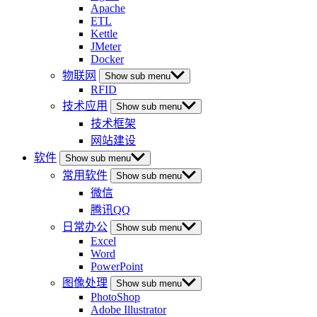
Apache
ETL
Kettle
JMeter
Docker
物联网
Show sub menu
RFID
技术应用
Show sub menu
技术框架
网站建设
软件
Show sub menu
常用软件
Show sub menu
微信
腾讯QQ
日常办公
Show sub menu
Excel
Word
PowerPoint
图像处理
Show sub menu
PhotoShop
Adobe Illustrator