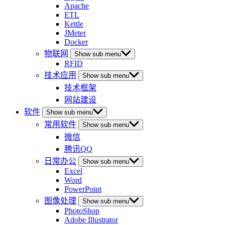
Apache
ETL
Kettle
JMeter
Docker
物联网
Show sub menu
RFID
技术应用
Show sub menu
技术框架
网站建设
软件
Show sub menu
常用软件
Show sub menu
微信
腾讯QQ
日常办公
Show sub menu
Excel
Word
PowerPoint
图像处理
Show sub menu
PhotoShop
Adobe Illustrator