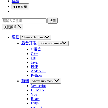
投稿
菜单
搜索
关闭菜单
编程
Show sub menu
后台开发
Show sub menu
C语言
C++
C#
Java
PHP
ASP.NET
Python
前端
Show sub menu
Javascript
HTML5
Vue
React
Extjs