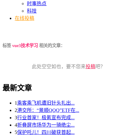
时事热点
科技
在线投稿
标签
vue3技术学习
相关的文章：
此处空空如也，要不您来
投稿
吧？
最新文章
1
乘客乘飞机遭旧针头扎出...
2
港交所：“景顺QQQ”ETF在...
3
行业首家！极氪宣布完成...
4
折叠屏市场华为一骑绝尘...
5
保护吒儿！四川破获首起...