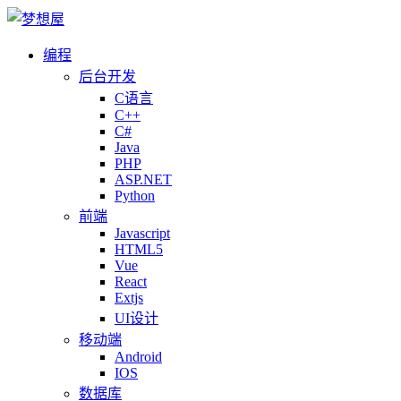
编程
后台开发
C语言
C++
C#
Java
PHP
ASP.NET
Python
前端
Javascript
HTML5
Vue
React
Extjs
UI设计
移动端
Android
IOS
数据库