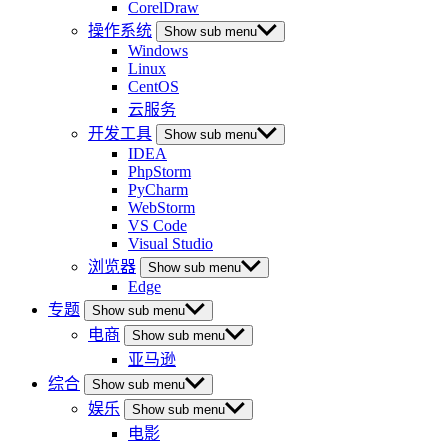
CorelDraw
操作系统
Show sub menu
Windows
Linux
CentOS
云服务
开发工具
Show sub menu
IDEA
PhpStorm
PyCharm
WebStorm
VS Code
Visual Studio
浏览器
Show sub menu
Edge
专题
Show sub menu
电商
Show sub menu
亚马逊
综合
Show sub menu
娱乐
Show sub menu
电影