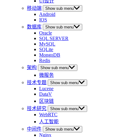
UI设计
移动端
Show sub menu
Android
IOS
数据库
Show sub menu
Oracle
SQL SERVER
MySQL
SQLite
MongoDB
Redis
架构
Show sub menu
微服务
技术专题
Show sub menu
Lucene
DataV
区块链
技术研究
Show sub menu
WebRTC
人工智能
中间件
Show sub menu
Nginx