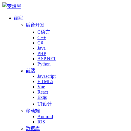
编程
后台开发
C语言
C++
C#
Java
PHP
ASP.NET
Python
前端
Javascript
HTML5
Vue
React
Extjs
UI设计
移动端
Android
IOS
数据库