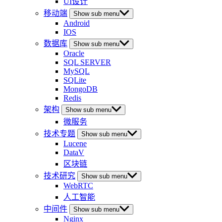
UI设计
移动端
Show sub menu
Android
IOS
数据库
Show sub menu
Oracle
SQL SERVER
MySQL
SQLite
MongoDB
Redis
架构
Show sub menu
微服务
技术专题
Show sub menu
Lucene
DataV
区块链
技术研究
Show sub menu
WebRTC
人工智能
中间件
Show sub menu
Nginx