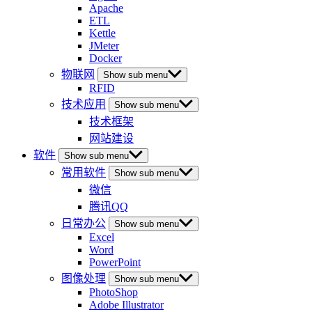
Apache
ETL
Kettle
JMeter
Docker
物联网
Show sub menu
RFID
技术应用
Show sub menu
技术框架
网站建设
软件
Show sub menu
常用软件
Show sub menu
微信
腾讯QQ
日常办公
Show sub menu
Excel
Word
PowerPoint
图像处理
Show sub menu
PhotoShop
Adobe Illustrator