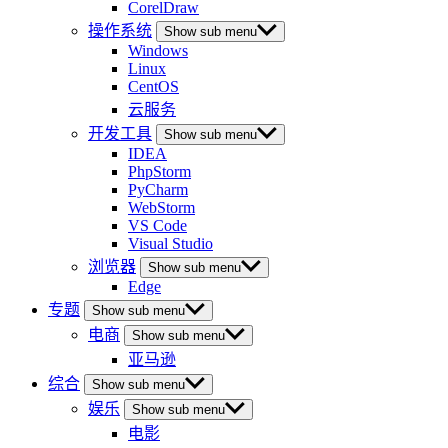
CorelDraw
操作系统
Show sub menu
Windows
Linux
CentOS
云服务
开发工具
Show sub menu
IDEA
PhpStorm
PyCharm
WebStorm
VS Code
Visual Studio
浏览器
Show sub menu
Edge
专题
Show sub menu
电商
Show sub menu
亚马逊
综合
Show sub menu
娱乐
Show sub menu
电影