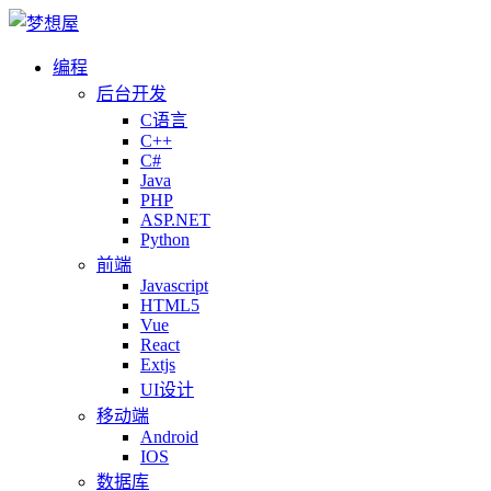
编程
后台开发
C语言
C++
C#
Java
PHP
ASP.NET
Python
前端
Javascript
HTML5
Vue
React
Extjs
UI设计
移动端
Android
IOS
数据库