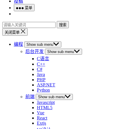
投稿
菜单
搜索
关闭菜单
编程
Show sub menu
后台开发
Show sub menu
C语言
C++
C#
Java
PHP
ASP.NET
Python
前端
Show sub menu
Javascript
HTML5
Vue
React
Extjs