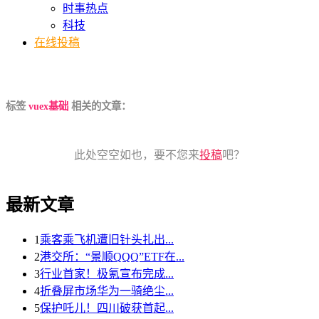
时事热点
科技
在线投稿
标签
vuex基础
相关的文章：
此处空空如也，要不您来
投稿
吧？
最新文章
1
乘客乘飞机遭旧针头扎出...
2
港交所：“景顺QQQ”ETF在...
3
行业首家！极氪宣布完成...
4
折叠屏市场华为一骑绝尘...
5
保护吒儿！四川破获首起...