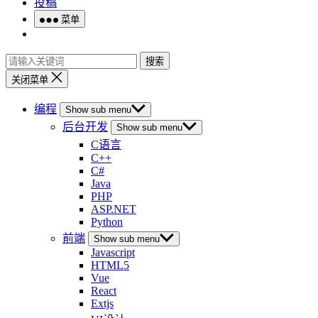
投稿
菜单
搜索
关闭菜单
编程
Show sub menu
后台开发
Show sub menu
C语言
C++
C#
Java
PHP
ASP.NET
Python
前端
Show sub menu
Javascript
HTML5
Vue
React
Extjs