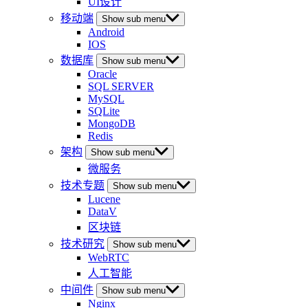
UI设计
移动端
Show sub menu
Android
IOS
数据库
Show sub menu
Oracle
SQL SERVER
MySQL
SQLite
MongoDB
Redis
架构
Show sub menu
微服务
技术专题
Show sub menu
Lucene
DataV
区块链
技术研究
Show sub menu
WebRTC
人工智能
中间件
Show sub menu
Nginx