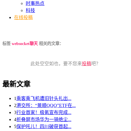
时事热点
科技
在线投稿
标签
websocket聊天
相关的文章：
此处空空如也，要不您来
投稿
吧？
最新文章
1
乘客乘飞机遭旧针头扎出...
2
港交所：“景顺QQQ”ETF在...
3
行业首家！极氪宣布完成...
4
折叠屏市场华为一骑绝尘...
5
保护吒儿！四川破获首起...