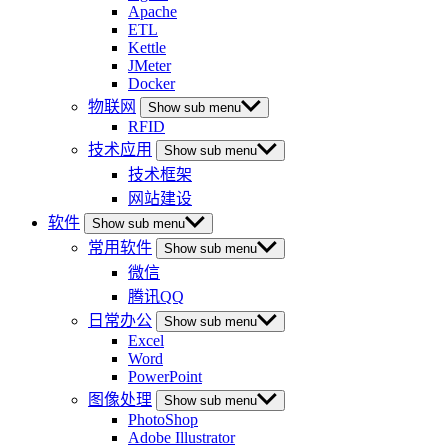
Apache
ETL
Kettle
JMeter
Docker
物联网
Show sub menu
RFID
技术应用
Show sub menu
技术框架
网站建设
软件
Show sub menu
常用软件
Show sub menu
微信
腾讯QQ
日常办公
Show sub menu
Excel
Word
PowerPoint
图像处理
Show sub menu
PhotoShop
Adobe Illustrator