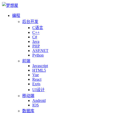
编程
后台开发
C语言
C++
C#
Java
PHP
ASP.NET
Python
前端
Javascript
HTML5
Vue
React
Extjs
UI设计
移动端
Android
IOS
数据库