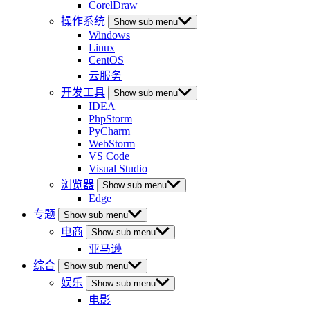
CorelDraw
操作系统
Show sub menu
Windows
Linux
CentOS
云服务
开发工具
Show sub menu
IDEA
PhpStorm
PyCharm
WebStorm
VS Code
Visual Studio
浏览器
Show sub menu
Edge
专题
Show sub menu
电商
Show sub menu
亚马逊
综合
Show sub menu
娱乐
Show sub menu
电影