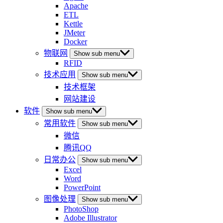
Apache
ETL
Kettle
JMeter
Docker
物联网
Show sub menu
RFID
技术应用
Show sub menu
技术框架
网站建设
软件
Show sub menu
常用软件
Show sub menu
微信
腾讯QQ
日常办公
Show sub menu
Excel
Word
PowerPoint
图像处理
Show sub menu
PhotoShop
Adobe Illustrator