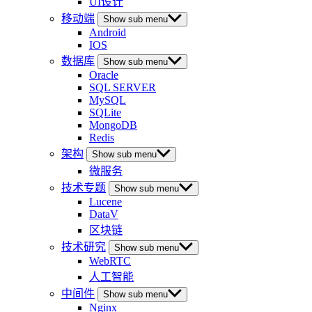
UI设计
移动端
Show sub menu
Android
IOS
数据库
Show sub menu
Oracle
SQL SERVER
MySQL
SQLite
MongoDB
Redis
架构
Show sub menu
微服务
技术专题
Show sub menu
Lucene
DataV
区块链
技术研究
Show sub menu
WebRTC
人工智能
中间件
Show sub menu
Nginx