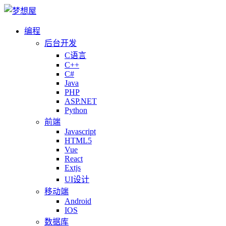
编程
后台开发
C语言
C++
C#
Java
PHP
ASP.NET
Python
前端
Javascript
HTML5
Vue
React
Extjs
UI设计
移动端
Android
IOS
数据库