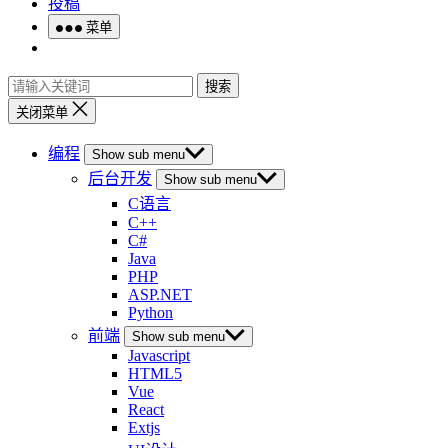
投稿
菜单
搜索
关闭菜单
编程
Show sub menu
后台开发
Show sub menu
C语言
C++
C#
Java
PHP
ASP.NET
Python
前端
Show sub menu
Javascript
HTML5
Vue
React
Extjs