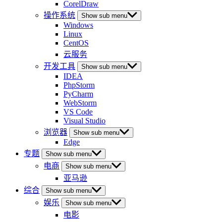
CorelDraw
操作系统
Show sub menu
Windows
Linux
CentOS
云服务
开发工具
Show sub menu
IDEA
PhpStorm
PyCharm
WebStorm
VS Code
Visual Studio
浏览器
Show sub menu
Edge
专题
Show sub menu
电商
Show sub menu
亚马逊
综合
Show sub menu
娱乐
Show sub menu
电影