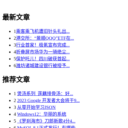
最新文章
1
乘客乘飞机遭旧针头扎出...
2
港交所：“景顺QQQ”ETF在...
3
行业首家！极氪宣布完成...
4
折叠屏市场华为一骑绝尘...
5
保护吒儿！四川破获首起...
6
潍坊诸城建设银行被授予...
推荐文章
1
煲汤系列_莲藕排骨汤：好...
2
2023 Google 开发者大会将于9...
3
从零开始学习JSON
4
Windows12：华丽的系统
5
《罗刹海市》刀郎新歌4分4...
6
MySQL 8.1正式发行！有哪些...