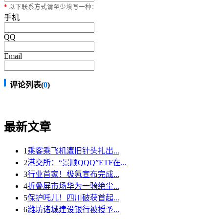
*
以下联系方式请至少填写一种：
手机
QQ
Email
评论列表(
0
)
最新文章
1
乘客乘飞机遭旧针头扎出...
2
港交所：“景顺QQQ”ETF在...
3
行业首家！极氪宣布完成...
4
折叠屏市场华为一骑绝尘...
5
保护吒儿！四川破获首起...
6
潍坊诸城建设银行被授予...