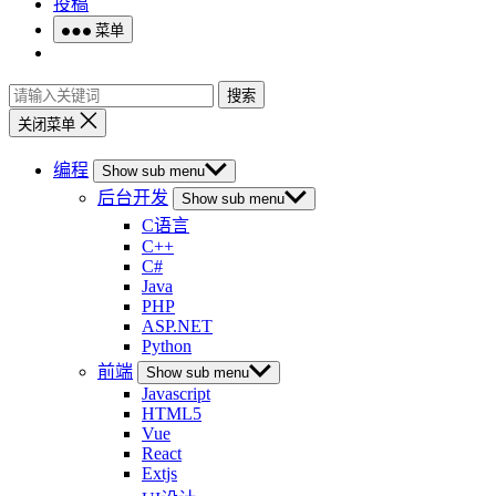
投稿
菜单
搜索
关闭菜单
编程
Show sub menu
后台开发
Show sub menu
C语言
C++
C#
Java
PHP
ASP.NET
Python
前端
Show sub menu
Javascript
HTML5
Vue
React
Extjs