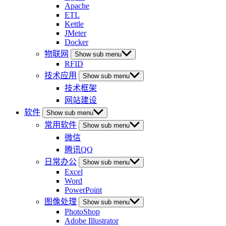
Apache
ETL
Kettle
JMeter
Docker
物联网
Show sub menu
RFID
技术应用
Show sub menu
技术框架
网站建设
软件
Show sub menu
常用软件
Show sub menu
微信
腾讯QQ
日常办公
Show sub menu
Excel
Word
PowerPoint
图像处理
Show sub menu
PhotoShop
Adobe Illustrator