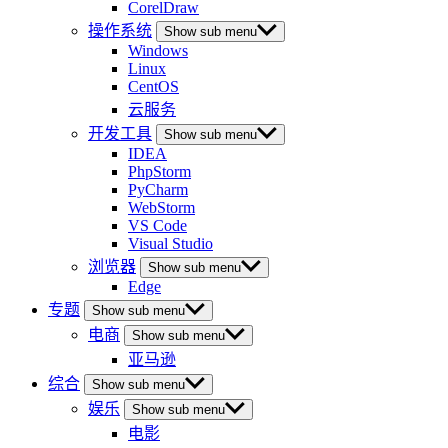
CorelDraw
操作系统
Show sub menu
Windows
Linux
CentOS
云服务
开发工具
Show sub menu
IDEA
PhpStorm
PyCharm
WebStorm
VS Code
Visual Studio
浏览器
Show sub menu
Edge
专题
Show sub menu
电商
Show sub menu
亚马逊
综合
Show sub menu
娱乐
Show sub menu
电影