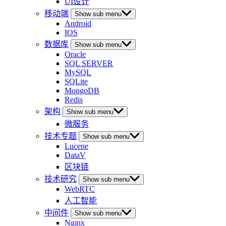
UI设计
移动端
Show sub menu
Android
IOS
数据库
Show sub menu
Oracle
SQL SERVER
MySQL
SQLite
MongoDB
Redis
架构
Show sub menu
微服务
技术专题
Show sub menu
Lucene
DataV
区块链
技术研究
Show sub menu
WebRTC
人工智能
中间件
Show sub menu
Nginx