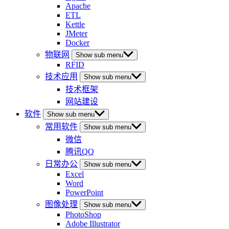
Apache
ETL
Kettle
JMeter
Docker
物联网
Show sub menu
RFID
技术应用
Show sub menu
技术框架
网站建设
软件
Show sub menu
常用软件
Show sub menu
微信
腾讯QQ
日常办公
Show sub menu
Excel
Word
PowerPoint
图像处理
Show sub menu
PhotoShop
Adobe Illustrator