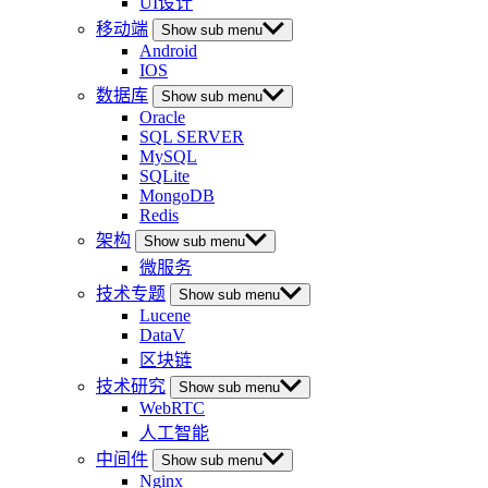
UI设计
移动端
Show sub menu
Android
IOS
数据库
Show sub menu
Oracle
SQL SERVER
MySQL
SQLite
MongoDB
Redis
架构
Show sub menu
微服务
技术专题
Show sub menu
Lucene
DataV
区块链
技术研究
Show sub menu
WebRTC
人工智能
中间件
Show sub menu
Nginx