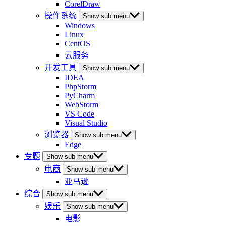
CorelDraw
操作系统
Show sub menu
Windows
Linux
CentOS
云服务
开发工具
Show sub menu
IDEA
PhpStorm
PyCharm
WebStorm
VS Code
Visual Studio
浏览器
Show sub menu
Edge
专题
Show sub menu
电商
Show sub menu
亚马逊
综合
Show sub menu
娱乐
Show sub menu
电影