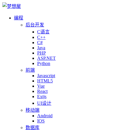
编程
后台开发
C语言
C++
C#
Java
PHP
ASP.NET
Python
前端
Javascript
HTML5
Vue
React
Extjs
UI设计
移动端
Android
IOS
数据库