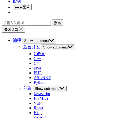
投稿
菜单
搜索
关闭菜单
编程
Show sub menu
后台开发
Show sub menu
C语言
C++
C#
Java
PHP
ASP.NET
Python
前端
Show sub menu
Javascript
HTML5
Vue
React
Extjs