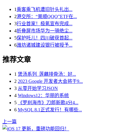
1
乘客乘飞机遭旧针头扎出...
2
港交所：“景顺QQQ”ETF在...
3
行业首家！极氪宣布完成...
4
折叠屏市场华为一骑绝尘...
5
保护吒儿！四川破获首起...
6
潍坊诸城建设银行被授予...
推荐文章
1
煲汤系列_莲藕排骨汤：好...
2
2023 Google 开发者大会将于9...
3
从零开始学习JSON
4
Windows12：华丽的系统
5
《罗刹海市》刀郎新歌4分4...
6
MySQL 8.1正式发行！有哪些...
上一篇