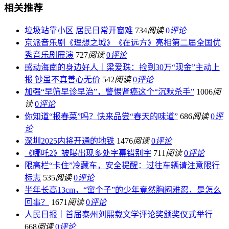
相关推荐
垃圾站靠小区 居民日常开窗难
734
阅读
0
评论
京派音乐剧《理想之城》《在远方》亮相第二届全国优
秀音乐剧展演
727
阅读
0
评论
感动海南的身边好人｜梁爱珠：捡到30万“现金”主动上
报 钞虽不真善心无价
542
阅读
0
评论
加强“早筛早诊早治”，警惕肾癌这个“沉默杀手”
1006
阅
读
0
评论
你知道“报春菜”吗？快来品尝“春天的味道”
686
阅读
0
评
论
深圳2025内将开通的地铁
1476
阅读
0
评论
《哪吒2》被曝出现多处字幕错别字
711
阅读
0
评论
限高栏“卡住”冷藏车，安全提醒：过往车辆请注意限行
标志
535
阅读
0
评论
半年长高13cm，“窜个子”的少年竟然胸闷难忍，是怎么
回事？
1671
阅读
0
评论
人民日报｜首届泰州刘熙载文学评论奖颁奖仪式举行
668
阅读
0
评论