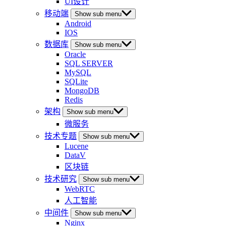
UI设计
移动端
Show sub menu
Android
IOS
数据库
Show sub menu
Oracle
SQL SERVER
MySQL
SQLite
MongoDB
Redis
架构
Show sub menu
微服务
技术专题
Show sub menu
Lucene
DataV
区块链
技术研究
Show sub menu
WebRTC
人工智能
中间件
Show sub menu
Nginx