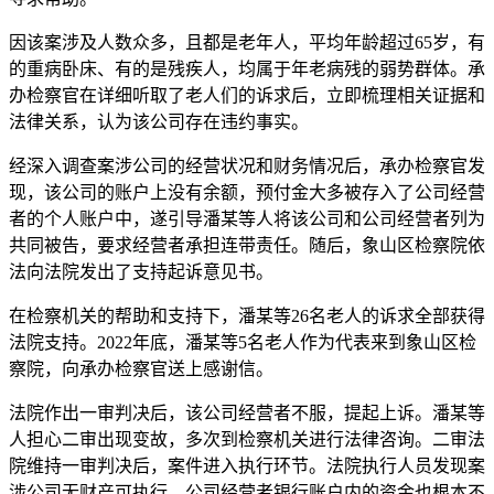
因该案涉及人数众多，且都是老年人，平均年龄超过65岁，有
的重病卧床、有的是残疾人，均属于年老病残的弱势群体。承
办检察官在详细听取了老人们的诉求后，立即梳理相关证据和
法律关系，认为该公司存在违约事实。
经深入调查案涉公司的经营状况和财务情况后，承办检察官发
现，该公司的账户上没有余额，预付金大多被存入了公司经营
者的个人账户中，遂引导潘某等人将该公司和公司经营者列为
共同被告，要求经营者承担连带责任。随后，象山区检察院依
法向法院发出了支持起诉意见书。
在检察机关的帮助和支持下，潘某等26名老人的诉求全部获得
法院支持。2022年底，潘某等5名老人作为代表来到象山区检
察院，向承办检察官送上感谢信。
法院作出一审判决后，该公司经营者不服，提起上诉。潘某等
人担心二审出现变故，多次到检察机关进行法律咨询。二审法
院维持一审判决后，案件进入执行环节。法院执行人员发现案
涉公司无财产可执行，公司经营者银行账户内的资金也根本不