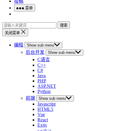
投稿
菜单
搜索
关闭菜单
编程
Show sub menu
后台开发
Show sub menu
C语言
C++
C#
Java
PHP
ASP.NET
Python
前端
Show sub menu
Javascript
HTML5
Vue
React
Extjs