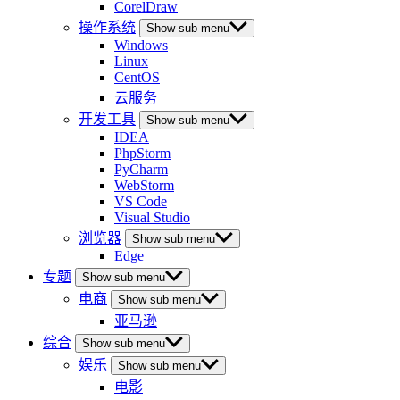
CorelDraw
操作系统
Show sub menu
Windows
Linux
CentOS
云服务
开发工具
Show sub menu
IDEA
PhpStorm
PyCharm
WebStorm
VS Code
Visual Studio
浏览器
Show sub menu
Edge
专题
Show sub menu
电商
Show sub menu
亚马逊
综合
Show sub menu
娱乐
Show sub menu
电影