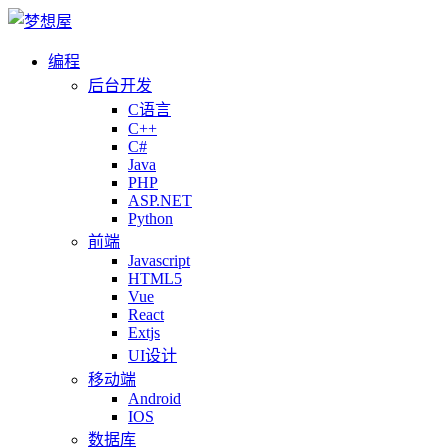
编程
后台开发
C语言
C++
C#
Java
PHP
ASP.NET
Python
前端
Javascript
HTML5
Vue
React
Extjs
UI设计
移动端
Android
IOS
数据库