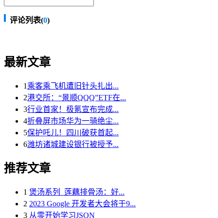
评论列表(
0
)
最新文章
1
乘客乘飞机遭旧针头扎出...
2
港交所：“景顺QQQ”ETF在...
3
行业首家！极氪宣布完成...
4
折叠屏市场华为一骑绝尘...
5
保护吒儿！四川破获首起...
6
潍坊诸城建设银行被授予...
推荐文章
1
煲汤系列_莲藕排骨汤：好...
2
2023 Google 开发者大会将于9...
3
从零开始学习JSON