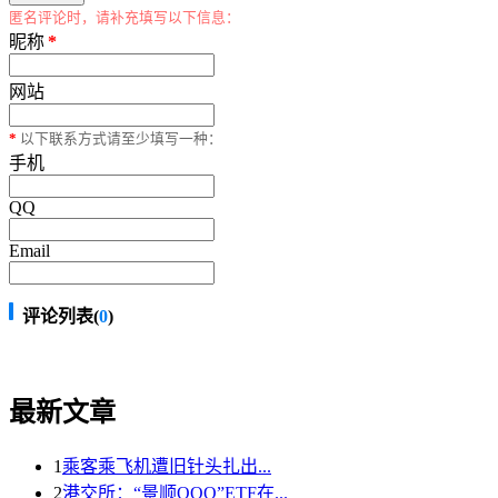
匿名评论时，请补充填写以下信息：
昵称
*
网站
*
以下联系方式请至少填写一种：
手机
QQ
Email
评论列表(
0
)
最新文章
1
乘客乘飞机遭旧针头扎出...
2
港交所：“景顺QQQ”ETF在...