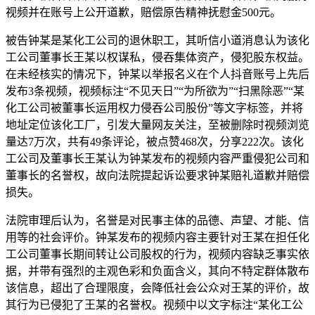
视频并在账号上公开道歉，赔偿原告精神抚慰金500元。
被告钟某是某化工公司的退休职工，其听信小道消息认为该化
工公司董事长王某以权谋私，侵吞集体资产，侵犯股东权益。
在未经核实的情况下，钟某以举报名义在个人抖音账号上先后
发布3条视频，视频标注“不见天日”“为所欲为”“扫黑除恶”“某
化工公司被董事长运用权力侵吞公司股份”等文字标签，并将
地址定位该化工厂，引发大量网友关注，至被删除时视频浏览
量达7万次，共有49条评论，被点赞468次，分享222次。该化
工公司及董事长王某认为钟某发布的视频内容严重侵犯公司和
董事长的名誉权，故向法院提起诉讼要求钟某赔礼道歉并赔偿
损失。
法院审理后认为，名誉是对民事主体的品德、声望、才能、信
用等的社会评价。钟某发布的视频内容主要针对王某在担任化
工公司董事长期间转让公司股权的行为，视频内容缺乏事实依
据，并带有强烈的主观色彩和负面含义，其向不特定群体散布
该信息，超出了合理限度，会降低社会公众对王某的评价，故
其行为已侵犯了王某的名誉权。视频中以文字标注“某化工公