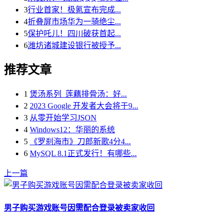
3
行业首家！极氪宣布完成...
4
折叠屏市场华为一骑绝尘...
5
保护吒儿！四川破获首起...
6
潍坊诸城建设银行被授予...
推荐文章
1
煲汤系列_莲藕排骨汤：好...
2
2023 Google 开发者大会将于9...
3
从零开始学习JSON
4
Windows12：华丽的系统
5
《罗刹海市》刀郎新歌4分4...
6
MySQL 8.1正式发行！有哪些...
上一篇
男子购买游戏账号因需配合登录被卖家收回