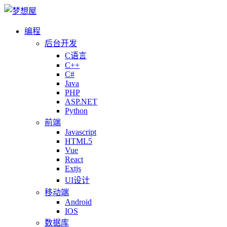
编程
后台开发
C语言
C++
C#
Java
PHP
ASP.NET
Python
前端
Javascript
HTML5
Vue
React
Extjs
UI设计
移动端
Android
IOS
数据库