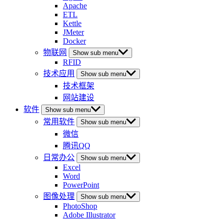
Apache
ETL
Kettle
JMeter
Docker
物联网
Show sub menu
RFID
技术应用
Show sub menu
技术框架
网站建设
软件
Show sub menu
常用软件
Show sub menu
微信
腾讯QQ
日常办公
Show sub menu
Excel
Word
PowerPoint
图像处理
Show sub menu
PhotoShop
Adobe Illustrator