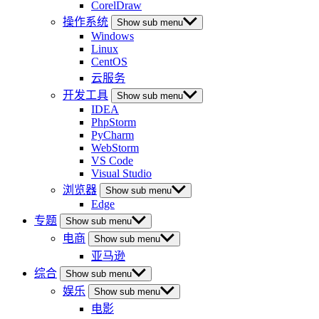
CorelDraw
操作系统
Show sub menu
Windows
Linux
CentOS
云服务
开发工具
Show sub menu
IDEA
PhpStorm
PyCharm
WebStorm
VS Code
Visual Studio
浏览器
Show sub menu
Edge
专题
Show sub menu
电商
Show sub menu
亚马逊
综合
Show sub menu
娱乐
Show sub menu
电影