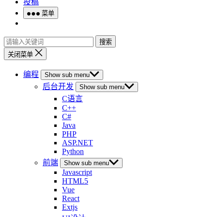
投稿
菜单
搜索
关闭菜单
编程
Show sub menu
后台开发
Show sub menu
C语言
C++
C#
Java
PHP
ASP.NET
Python
前端
Show sub menu
Javascript
HTML5
Vue
React
Extjs