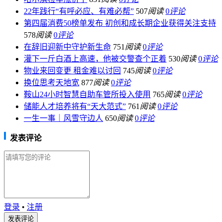
22年践行“有呼必应、有难必帮”
507
阅读
0
评论
第四届消费50榜单发布 初创和成长期企业获得关注支持
578
阅读
0
评论
在辞旧迎新中守护新生命
751
阅读
0
评论
灌下一斤白酒上高速，他被交警查个正着
530
阅读
0
评论
物业来回变更 租金难以讨回
745
阅读
0
评论
换位思考天地宽
877
阅读
0
评论
鞍山24小时智慧自助车管所投入使用
765
阅读
0
评论
储能人才培养将有“天大范式”
761
阅读
0
评论
一生一事｜风雪守边人
650
阅读
0
评论
发表评论
登录
•
注册