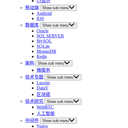
UI设计
移动端
Show sub menu
Android
IOS
数据库
Show sub menu
Oracle
SQL SERVER
MySQL
SQLite
MongoDB
Redis
架构
Show sub menu
微服务
技术专题
Show sub menu
Lucene
DataV
区块链
技术研究
Show sub menu
WebRTC
人工智能
中间件
Show sub menu
Nginx