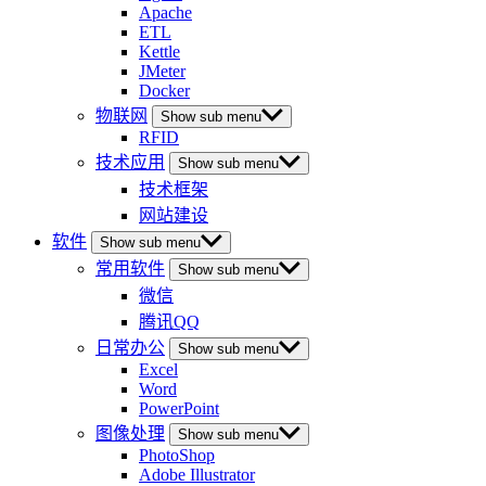
Apache
ETL
Kettle
JMeter
Docker
物联网
Show sub menu
RFID
技术应用
Show sub menu
技术框架
网站建设
软件
Show sub menu
常用软件
Show sub menu
微信
腾讯QQ
日常办公
Show sub menu
Excel
Word
PowerPoint
图像处理
Show sub menu
PhotoShop
Adobe Illustrator