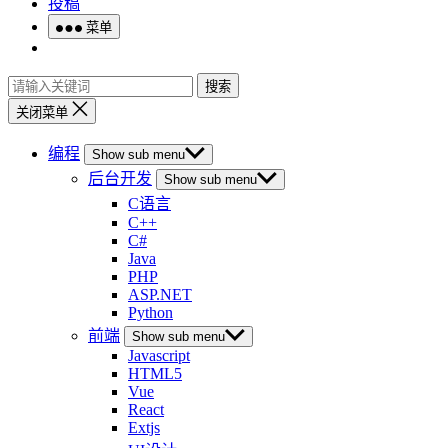
投稿
菜单
搜索
关闭菜单
编程
Show sub menu
后台开发
Show sub menu
C语言
C++
C#
Java
PHP
ASP.NET
Python
前端
Show sub menu
Javascript
HTML5
Vue
React
Extjs