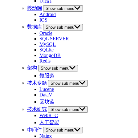
UI设计
移动端
Show sub menu
Android
IOS
数据库
Show sub menu
Oracle
SQL SERVER
MySQL
SQLite
MongoDB
Redis
架构
Show sub menu
微服务
技术专题
Show sub menu
Lucene
DataV
区块链
技术研究
Show sub menu
WebRTC
人工智能
中间件
Show sub menu
Nginx