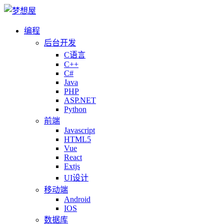
编程
后台开发
C语言
C++
C#
Java
PHP
ASP.NET
Python
前端
Javascript
HTML5
Vue
React
Extjs
UI设计
移动端
Android
IOS
数据库