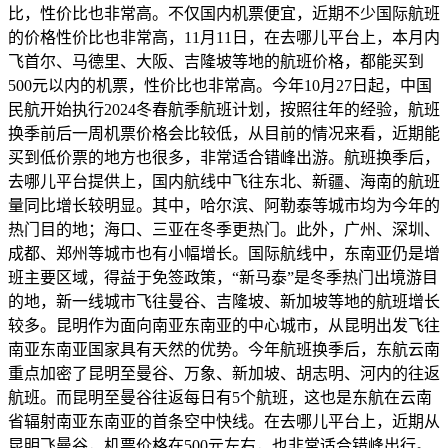
比，性价比也非常高。不仅国内机票便宜，近期不少国际航班
的价格性价比也非常高，11月11日，在去哪儿平台上，本月内
飞首尔、马德里、大阪、吉隆坡等地的航班价格，都能买到
500元以内的机票，性价比也非常高。今年10月27日起，中国
民航开始执行2024冬春航季航班计划，按照往年的经验，航班
换季前后一周机票价格会比较低，从目前的情况来看，近期能
买到低价票的地方也很多，非常适合错峰出游。航班换季后，
去哪儿平台提供上，国内航线中飞往东北、新疆、海南的航班
量同比增长较明显。其中，哈尔滨、阿勒泰等城市均为今年的
热门目的地；海口、三亚在冬季更热门。此外，广州、深圳、
成都、郑州等城市也有小幅增长。国际航线中，东南亚仍是增
班主要区域，得益于免签政策，“新马泰”是冬季热门出境游目
的地，新一线城市飞往曼谷、吉隆坡、新加坡等地的航班增长
较多。昆明作为面向南亚东南亚的中心城市，从昆明出发飞往
南亚东南亚国家具有天然的优势。今年航班换季后，东航云南
重点加密了昆明至曼谷、万象、新加坡、胡志明、河内的往返
航班。而昆明至曼谷往返每日有5个航班，这也是东航在云南
省辐射南亚东南亚的首条空中快线。在去哪儿平台上，近期从
昆明飞曼谷，机票价格在500元左右，也非常适合错峰出行。