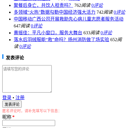
聚餐后身亡，共饮人担责吗？
762
阅读
0
评论
多领域“火热”数据勾勒中国经济强大活力
742
阅读
0
评论
中国移动广西公司开展救助先心病儿童志愿者服务活动
647
阅读
0
评论
黄摇佳：平凡小窗口，服务大舞台
633
阅读
0
评论
落水后羽绒服能“救”命吗？扬州消防做了场实验
652
阅
读
0
评论
发表评论
登录
•
注册
匿名评论时，请补充填写以下信息：
昵称
*