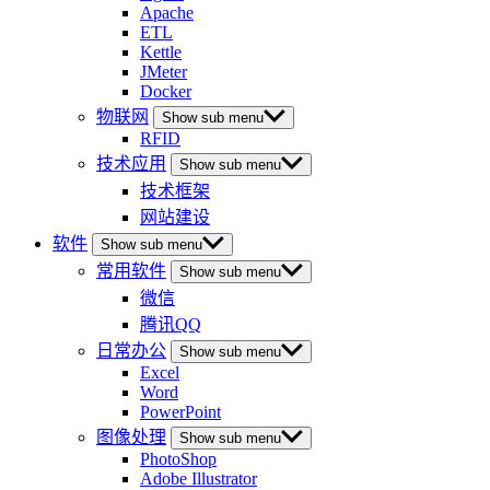
Apache
ETL
Kettle
JMeter
Docker
物联网
Show sub menu
RFID
技术应用
Show sub menu
技术框架
网站建设
软件
Show sub menu
常用软件
Show sub menu
微信
腾讯QQ
日常办公
Show sub menu
Excel
Word
PowerPoint
图像处理
Show sub menu
PhotoShop
Adobe Illustrator