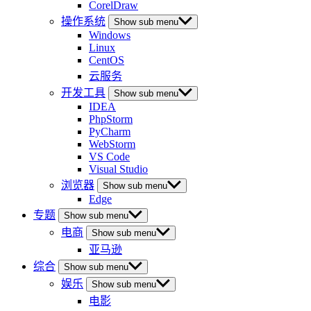
CorelDraw
操作系统
Show sub menu
Windows
Linux
CentOS
云服务
开发工具
Show sub menu
IDEA
PhpStorm
PyCharm
WebStorm
VS Code
Visual Studio
浏览器
Show sub menu
Edge
专题
Show sub menu
电商
Show sub menu
亚马逊
综合
Show sub menu
娱乐
Show sub menu
电影