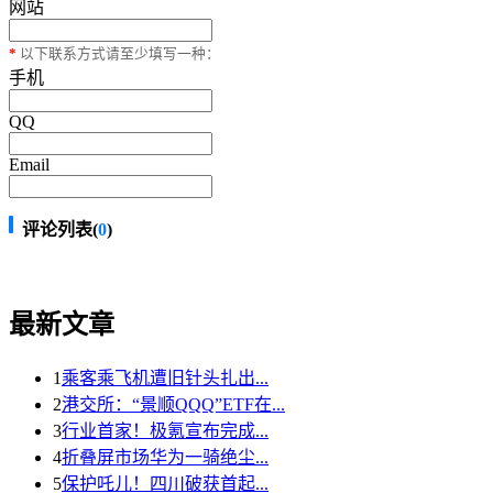
网站
*
以下联系方式请至少填写一种：
手机
QQ
Email
评论列表(
0
)
最新文章
1
乘客乘飞机遭旧针头扎出...
2
港交所：“景顺QQQ”ETF在...
3
行业首家！极氪宣布完成...
4
折叠屏市场华为一骑绝尘...
5
保护吒儿！四川破获首起...