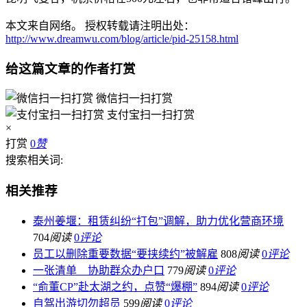
本文来自网络。 授权转载请注明出处：
http://www.dreamwu.com/blog/article/pid-25158.html
给这篇文章的作者打赏
微信扫一扫打赏
支付宝扫一扫打赏
×
打赏
0
赞
搜索相关词:
相关推荐
泰州姜堰：租赁纠纷“打包”调解，助力优化营商环境
704
阅读
0
评论
员工以删除重要数据“要挟续约”被解雇
808
阅读
0
评论
一张清单 协助群众办户口
779
阅读
0
评论
“俞董CP”赴太湖之约，点赞“爆棚”
894
阅读
0
评论
自驾出游切勿超员
599
阅读
0
评论