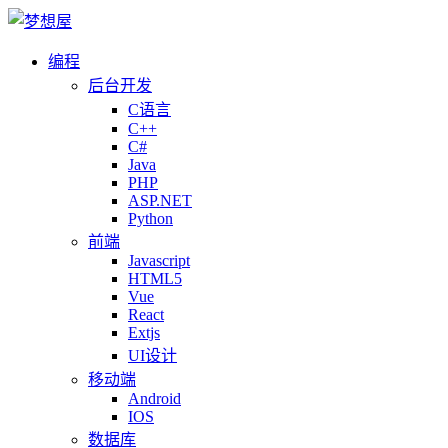
编程
后台开发
C语言
C++
C#
Java
PHP
ASP.NET
Python
前端
Javascript
HTML5
Vue
React
Extjs
UI设计
移动端
Android
IOS
数据库