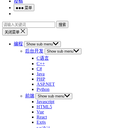
投稿
菜单
搜索
关闭菜单
编程
Show sub menu
后台开发
Show sub menu
C语言
C++
C#
Java
PHP
ASP.NET
Python
前端
Show sub menu
Javascript
HTML5
Vue
React
Extjs