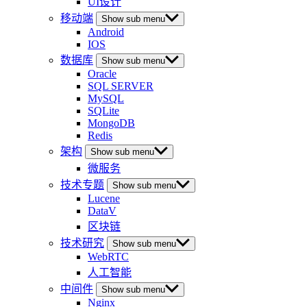
UI设计
移动端
Show sub menu
Android
IOS
数据库
Show sub menu
Oracle
SQL SERVER
MySQL
SQLite
MongoDB
Redis
架构
Show sub menu
微服务
技术专题
Show sub menu
Lucene
DataV
区块链
技术研究
Show sub menu
WebRTC
人工智能
中间件
Show sub menu
Nginx