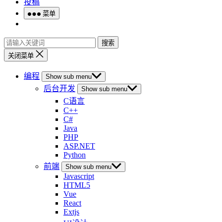
投稿
菜单
搜索
关闭菜单
编程
Show sub menu
后台开发
Show sub menu
C语言
C++
C#
Java
PHP
ASP.NET
Python
前端
Show sub menu
Javascript
HTML5
Vue
React
Extjs