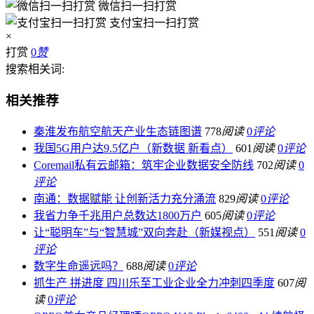
微信扫一扫打赏
支付宝扫一扫打赏
×
打赏
0
赞
搜索相关词:
相关推荐
秦淮发布航空航天产业生态链图谱
778
阅读
0
评论
我国5G用户达9.5亿户（新数据 新看点）
601
阅读
0
评论
Coremail私有云邮箱：筑牢企业数据安全防线
702
阅读
0
评论
南通：数据赋能 让创新活力充分涌流
829
阅读
0
评论
我省力争千兆用户总数达1800万户
605
阅读
0
评论
让“聪明车”与“智慧城”双向奔赴（新媒视点）
551
阅读
0
评论
数字生命遥远吗？
688
阅读
0
评论
抓生产 拼进度 四川乐至工业企业全力冲刺四季度
607
阅
读
0
评论