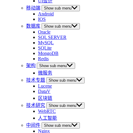
UI设计
移动端
Show sub menu
Android
IOS
数据库
Show sub menu
Oracle
SQL SERVER
MySQL
SQLite
MongoDB
Redis
架构
Show sub menu
微服务
技术专题
Show sub menu
Lucene
DataV
区块链
技术研究
Show sub menu
WebRTC
人工智能
中间件
Show sub menu
Nginx