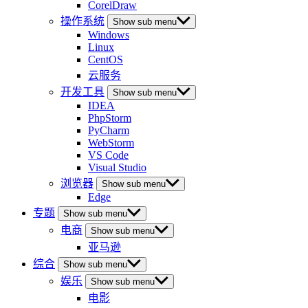
CorelDraw
操作系统
Show sub menu
Windows
Linux
CentOS
云服务
开发工具
Show sub menu
IDEA
PhpStorm
PyCharm
WebStorm
VS Code
Visual Studio
浏览器
Show sub menu
Edge
专题
Show sub menu
电商
Show sub menu
亚马逊
综合
Show sub menu
娱乐
Show sub menu
电影