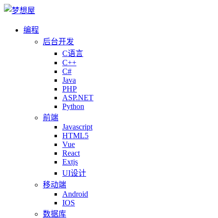
编程
后台开发
C语言
C++
C#
Java
PHP
ASP.NET
Python
前端
Javascript
HTML5
Vue
React
Extjs
UI设计
移动端
Android
IOS
数据库