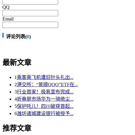
QQ
Email
评论列表(
0
)
最新文章
1
乘客乘飞机遭旧针头扎出...
2
港交所：“景顺QQQ”ETF在...
3
行业首家！极氪宣布完成...
4
折叠屏市场华为一骑绝尘...
5
保护吒儿！四川破获首起...
6
潍坊诸城建设银行被授予...
推荐文章