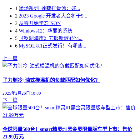
1
煲汤系列_莲藕排骨汤：好...
2
2023 Google 开发者大会将于9...
3
从零开始学习JSON
4
Windows12：华丽的系统
5
《罗刹海市》刀郎新歌4分4...
6
MySQL 8.1正式发行！有哪些...
上一篇
子力制冷| 油式模温机的负载匹配如何优化？
2025年2月26日 10:00
下一篇
全球限量500台！smart精灵#1黑金灵限量版车型上市：售价
21.99万元