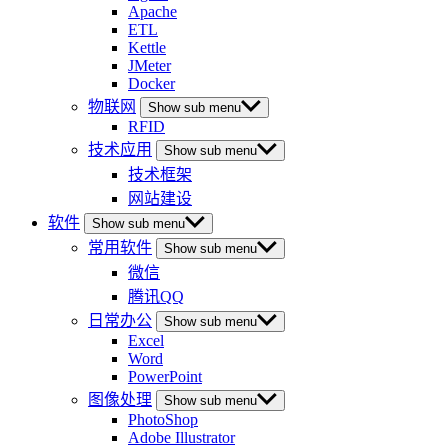
Apache
ETL
Kettle
JMeter
Docker
物联网
Show sub menu
RFID
技术应用
Show sub menu
技术框架
网站建设
软件
Show sub menu
常用软件
Show sub menu
微信
腾讯QQ
日常办公
Show sub menu
Excel
Word
PowerPoint
图像处理
Show sub menu
PhotoShop
Adobe Illustrator