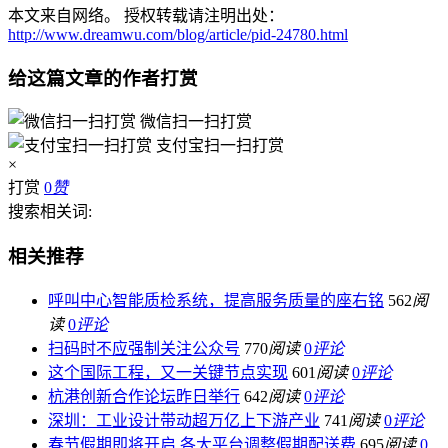
本文来自网络。 授权转载请注明出处：
http://www.dreamwu.com/blog/article/pid-24780.html
给这篇文章的作者打赏
微信扫一扫打赏
支付宝扫一扫打赏
×
打赏
0
赞
搜索相关词:
相关推荐
呼叫中心智能质检系统，提高服务质量的座右铭
562
阅
读
0
评论
扫码时不应强制关注公众号
770
阅读
0
评论
这个国际工程，又一关键节点实现
601
阅读
0
评论
杭港创新合作论坛昨日举行
642
阅读
0
评论
深圳：工业设计带动超万亿上下游产业
741
阅读
0
评论
春节假期即将开启 各大平台调整假期配送费
695
阅读
0