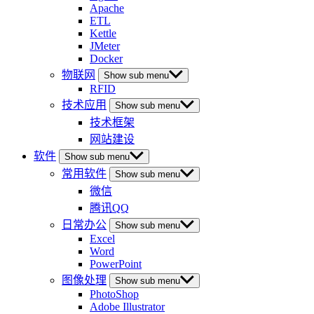
Apache
ETL
Kettle
JMeter
Docker
物联网
Show sub menu
RFID
技术应用
Show sub menu
技术框架
网站建设
软件
Show sub menu
常用软件
Show sub menu
微信
腾讯QQ
日常办公
Show sub menu
Excel
Word
PowerPoint
图像处理
Show sub menu
PhotoShop
Adobe Illustrator