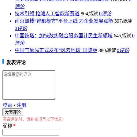
评论
技术引领 抢滩人工智能新赛道
804
阅读
0
评论
南京鼓楼“智融模方”平台上线 为企业发展赋能
597
阅读
0
评论
中国铁塔：加快数实融合服务国计民生新领域
645
阅读
0
评论
中国气象局正式发布“风云地球”国际版
880
阅读
0
评论
发表评论
登录
•
注册
匿名评论时，请补充填写以下信息：
昵称
*