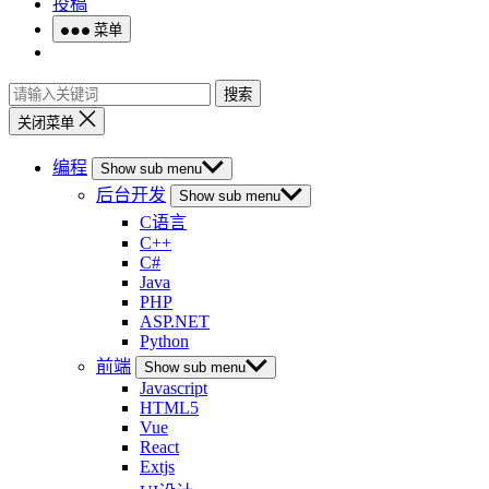
投稿
菜单
搜索
关闭菜单
编程
Show sub menu
后台开发
Show sub menu
C语言
C++
C#
Java
PHP
ASP.NET
Python
前端
Show sub menu
Javascript
HTML5
Vue
React
Extjs