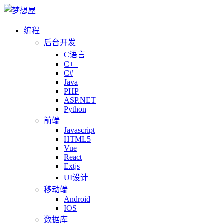
编程
后台开发
C语言
C++
C#
Java
PHP
ASP.NET
Python
前端
Javascript
HTML5
Vue
React
Extjs
UI设计
移动端
Android
IOS
数据库