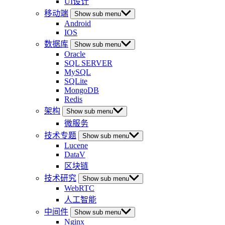
UI设计
移动端
Show sub menu
Android
IOS
数据库
Show sub menu
Oracle
SQL SERVER
MySQL
SQLite
MongoDB
Redis
架构
Show sub menu
微服务
技术专题
Show sub menu
Lucene
DataV
区块链
技术研究
Show sub menu
WebRTC
人工智能
中间件
Show sub menu
Nginx