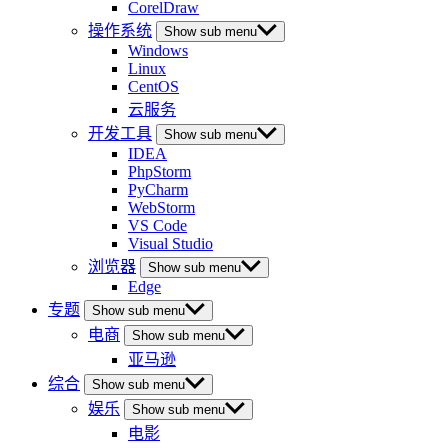
CorelDraw
操作系统
Show sub menu
Windows
Linux
CentOS
云服务
开发工具
Show sub menu
IDEA
PhpStorm
PyCharm
WebStorm
VS Code
Visual Studio
浏览器
Show sub menu
Edge
专题
Show sub menu
电商
Show sub menu
亚马逊
综合
Show sub menu
娱乐
Show sub menu
电影