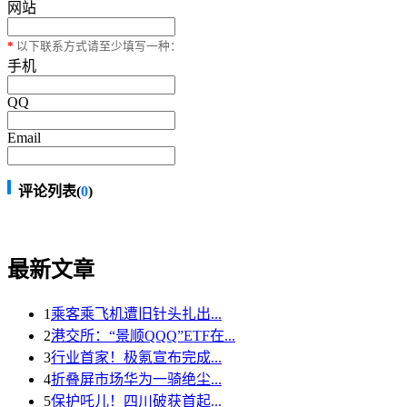
网站
*
以下联系方式请至少填写一种：
手机
QQ
Email
评论列表(
0
)
最新文章
1
乘客乘飞机遭旧针头扎出...
2
港交所：“景顺QQQ”ETF在...
3
行业首家！极氪宣布完成...
4
折叠屏市场华为一骑绝尘...
5
保护吒儿！四川破获首起...