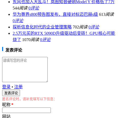
东风也加入大乱斗！岚图知音硬刚Model Y 价格低了7万
544
阅读
0
评论
华为尊界s800预告图发布，直接对标迈巴赫s级
613
阅读
0
评论
探析信息化时代的企业管理策略
702
阅读
0
评论
2.5万元买的RTX 5090D升级驱动后变砖！GPU核心可能
烧了
1070
阅读
0
评论
发表评论
登录
•
注册
匿名评论时，请补充填写以下信息：
昵称
*
网站