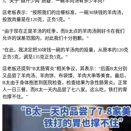
3、关于“缺斤少两”质疑：一碗羊肉汤有多少羊肉？
店老板表示：“按照我们的出餐标准，一碗30块钱的羊肉汤，
投放肉量是在120克，正负5克。”
“由于现在正是羊汤的旺季，而B太点的羊肉汤刚好卡在我们
允许的误差范围内，对此我们十分抱歉。”
“在此，我决定把30块钱一碗的羊汤肉的投量，从原本的120克
正负5克，调至135克正负5克。”
店老板还提到“B太肠胃炎”相关争议，其表示：“后面B太分别
又品尝了羊肉汤、羊肉饼、布袋馍、羊肉大串等美食。最后，
B太由于身体抱恙到医院检查，检查结果为急性肠胃炎。正常
人一日三餐，而B太一天内品尝了七八家。这么吃，铁打的胃
也撑不住。”