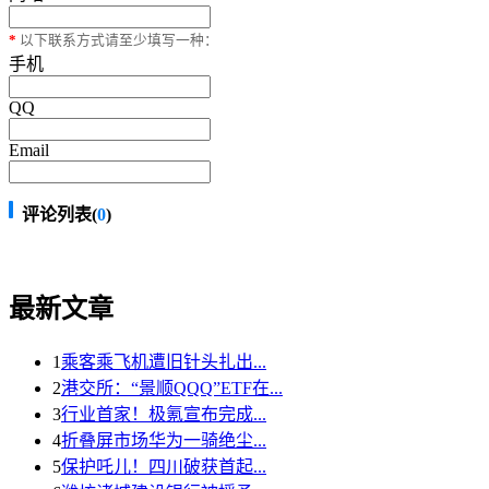
*
以下联系方式请至少填写一种：
手机
QQ
Email
评论列表(
0
)
最新文章
1
乘客乘飞机遭旧针头扎出...
2
港交所：“景顺QQQ”ETF在...
3
行业首家！极氪宣布完成...
4
折叠屏市场华为一骑绝尘...
5
保护吒儿！四川破获首起...