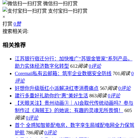
微信扫一扫打赏
支付宝扫一扫打赏
×
打赏
0
赞
搜索相关词:
相关推荐
江苏银行宿迁分行：加快推广“苏银金管家”系列产品，
助力实体经济数字化转型
612
阅读
0
评论
Coremail私有云邮箱：筑牢企业数据安全防线
701
阅读
0
评论
好想你升级版红小派解决红枣消费痛点
567
阅读
0
评论
建行多重好礼助你约“惠”美好生活
863
阅读
0
评论
【天眼关注】贵州动画③｜AI会取代传统动画吗？参与
制作过《海贼王》的她说：有趣的灵魂无所畏惧！
605
阅读
0
评论
首个 全感知智能配电房，数字孪生局域配电网全力保驾
护航
786
阅读
0
评论