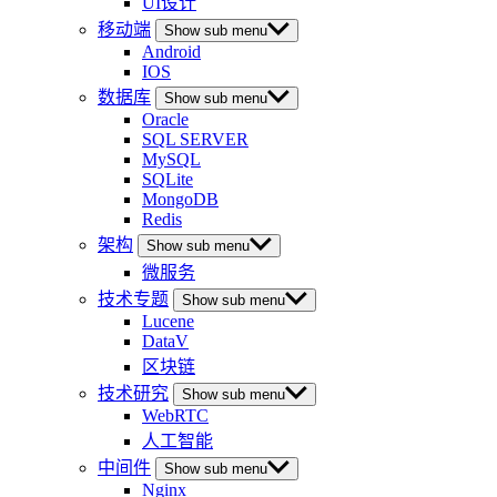
UI设计
移动端
Show sub menu
Android
IOS
数据库
Show sub menu
Oracle
SQL SERVER
MySQL
SQLite
MongoDB
Redis
架构
Show sub menu
微服务
技术专题
Show sub menu
Lucene
DataV
区块链
技术研究
Show sub menu
WebRTC
人工智能
中间件
Show sub menu
Nginx