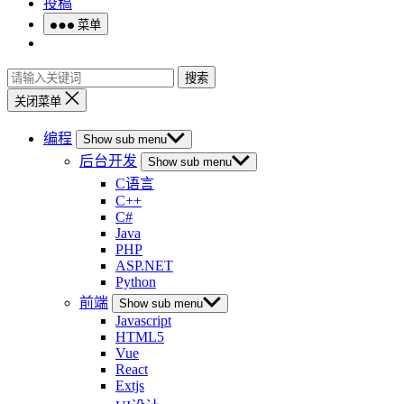
投稿
菜单
搜索
关闭菜单
编程
Show sub menu
后台开发
Show sub menu
C语言
C++
C#
Java
PHP
ASP.NET
Python
前端
Show sub menu
Javascript
HTML5
Vue
React
Extjs