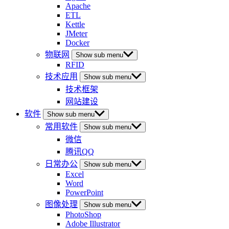
Apache
ETL
Kettle
JMeter
Docker
物联网
Show sub menu
RFID
技术应用
Show sub menu
技术框架
网站建设
软件
Show sub menu
常用软件
Show sub menu
微信
腾讯QQ
日常办公
Show sub menu
Excel
Word
PowerPoint
图像处理
Show sub menu
PhotoShop
Adobe Illustrator