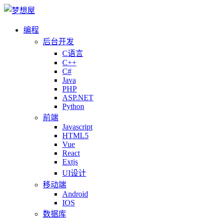
编程
后台开发
C语言
C++
C#
Java
PHP
ASP.NET
Python
前端
Javascript
HTML5
Vue
React
Extjs
UI设计
移动端
Android
IOS
数据库