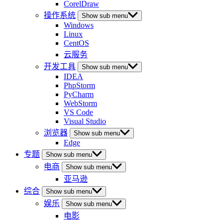
CorelDraw
操作系统
Show sub menu
Windows
Linux
CentOS
云服务
开发工具
Show sub menu
IDEA
PhpStorm
PyCharm
WebStorm
VS Code
Visual Studio
浏览器
Show sub menu
Edge
专题
Show sub menu
电商
Show sub menu
亚马逊
综合
Show sub menu
娱乐
Show sub menu
电影